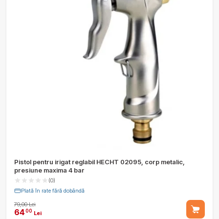
Pistol pentru irigat reglabil HECHT 02095, corp metalic,
presiune maxima 4 bar
(0)
Plată în rate fără dobândă
79,00 Lei
64
00
Lei