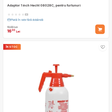
Adaptor 1 inch Hecht 08028C, pentru furtunuri
(0)
Plată în rate fără dobândă
19,00 Lei
16
00
Lei
ÎN STOC