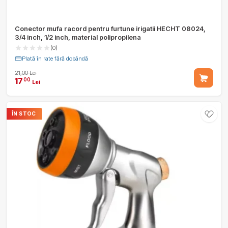
Conector mufa racord pentru furtune irigatii HECHT 08024,
3/4 inch, 1/2 inch, material polipropilena
(0)
Plată în rate fără dobândă
21,00 Lei
17
00
Lei
ÎN STOC