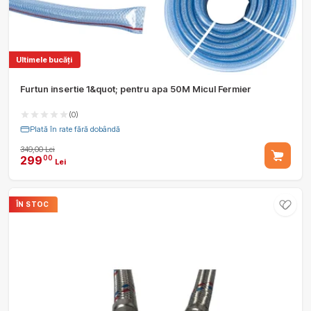
Ultimele bucăți
Furtun insertie 1&quot; pentru apa 50M Micul Fermier
(0)
Plată în rate fără dobândă
349,00 Lei
299
00
Lei
ÎN STOC