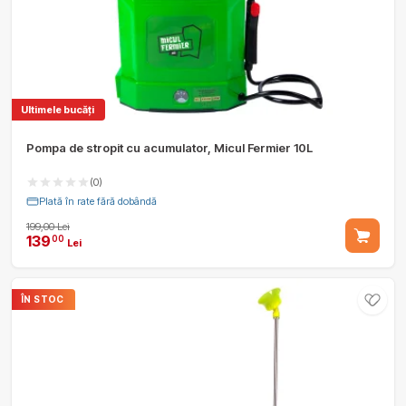
Ultimele bucăți
Pompa de stropit cu acumulator, Micul Fermier 10L
(0)
Plată în rate fără dobândă
199,00 Lei
139
00
Lei
ÎN STOC