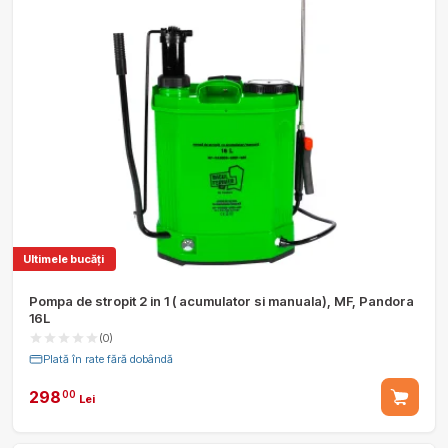
Ultimele bucăți
Pompa de stropit 2 in 1 ( acumulator si manuala), MF, Pandora
16L
(0)
Plată în rate fără dobândă
298
00
Lei