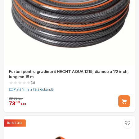
Furtun pentru gradinarit HECHT AQUA 1215, diametru 1/2 inch,
lungime 15 m
(0)
Plată în rate fără dobândă
89,00 Lei
73
00
Lei
ÎN STOC