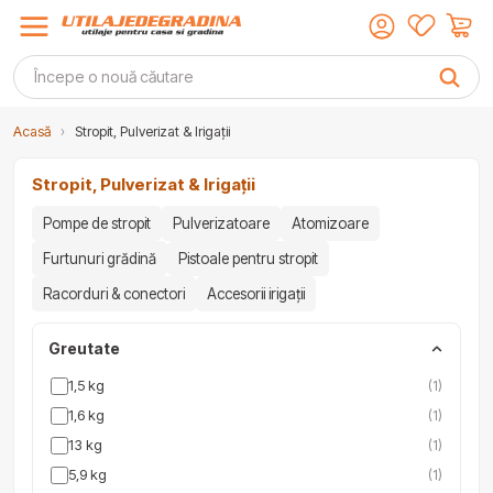
Acasă
›
Stropit, Pulverizat & Irigații
Stropit, Pulverizat & Irigații
Pompe de stropit
Pulverizatoare
Atomizoare
Furtunuri grădină
Pistoale pentru stropit
Racorduri & conectori
Accesorii irigații
Greutate
1,5 kg
(1)
1,6 kg
(1)
13 kg
(1)
5,9 kg
(1)