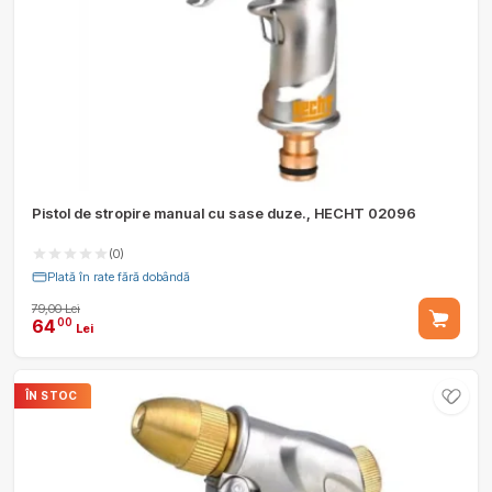
Pistol de stropire manual cu sase duze., HECHT 02096
(0)
Plată în rate fără dobândă
79,00 Lei
64
00
Lei
ÎN STOC