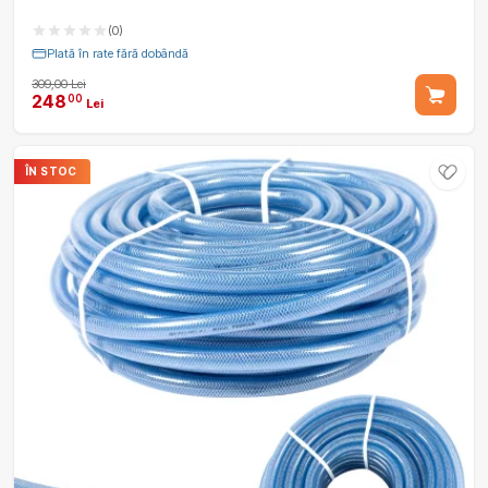
(0)
Plată în rate fără dobândă
309,00 Lei
248
00
Lei
ÎN STOC