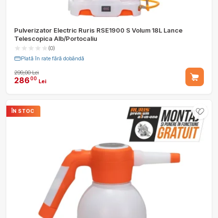
Pulverizator Electric Ruris RSE1900 S Volum 18L Lance
Telescopica Alb/Portocaliu
(0)
Plată în rate fără dobândă
299,00 Lei
286
00
Lei
ÎN STOC