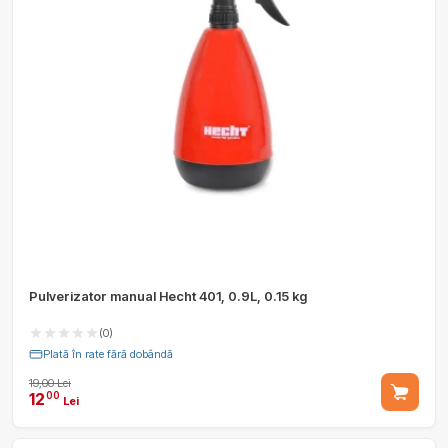
Pulverizator manual Hecht 401, 0.9L, 0.15 kg
(0)
Plată în rate fără dobândă
19,00 Lei
12
00
Lei