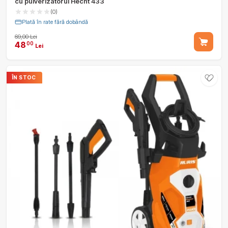
cu pulverizatorul Hecht 433
(0)
Plată în rate fără dobândă
69,00 Lei
48
00
Lei
ÎN STOC