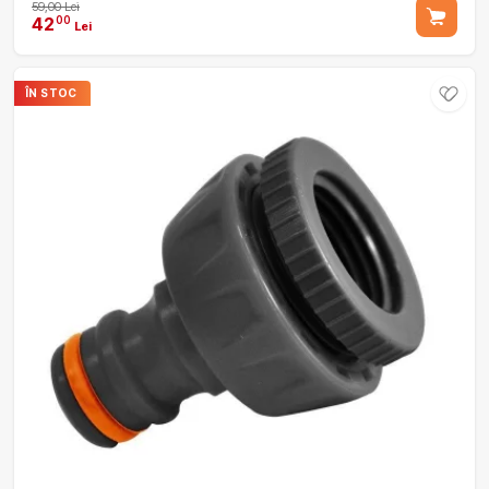
59,00 Lei
42
00
Lei
ÎN STOC