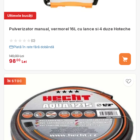
Ultimele bucăți
Pulverizator manual, vermorel 16L cu lance si 4 duze Hoteche
(0)
Plată în rate fără dobândă
149,00 Lei
98
00
Lei
ÎN STOC