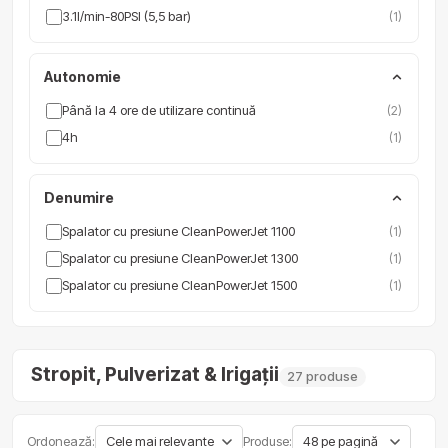
3.1l/min-80PSI (5,5 bar)
(1)
Autonomie
Până la 4 ore de utilizare continuă
(2)
4h
(1)
Denumire
Spalator cu presiune CleanPowerJet 1100
(1)
Spalator cu presiune CleanPowerJet 1300
(1)
Spalator cu presiune CleanPowerJet 1500
(1)
Stropit, Pulverizat & Irigații
27 produse
Ordonează:
Produse: