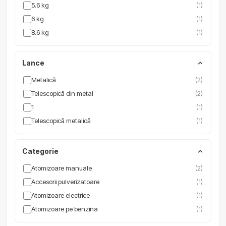
5.6 kg
(1)
6 kg
(1)
8.6 kg
(1)
Lance
Metalică
(2)
Telescopică din metal
(2)
1
(1)
Telescopică metalică
(1)
Categorie
Atomizoare manuale
(2)
Accesorii pulverizatoare
(1)
Atomizoare electrice
(1)
Atomizoare pe benzina
(1)