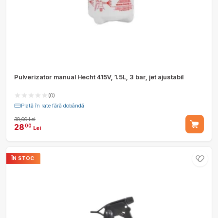
Pulverizator manual Hecht 415V, 1.5L, 3 bar, jet ajustabil
(0)
Plată în rate fără dobândă
39,00 Lei
28
00
Lei
ÎN STOC