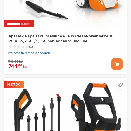
Ultimele bucăți
Aparat de spalat cu presiune RURIS CleanPowerJet1500,
2000 W, 450 l/h, 160 bar, accesorii incluse
(0)
Plată în rate fără dobândă
799,00 Lei
744
00
Lei
ÎN STOC