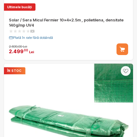
Ultimele bucăți
Solar / Sera Micul Fermier 10x4x2.5m , polietilena, densitate
140g/mp UV4
(0)
Plată în rate fără dobândă
2.899,00 Lei
2.499
00
Lei
ÎN STOC