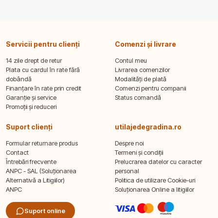
Servicii pentru clienți
Comenzi și livrare
14 zile drept de retur
Contul meu
Plata cu cardul în rate fără
Livrarea comenzilor
dobândă
Modalități de plată
Finanțare în rate prin credit
Comenzi pentru companii
Garanție și service
Status comandă
Promoții și reduceri
Suport clienți
utilajedegradina.ro
Formular returnare produs
Despre noi
Contact
Termeni și condiții
Întrebări frecvente
Prelucrarea datelor cu caracter
ANPC - SAL (Soluționarea
personal
Alternativă a Litigiilor)
Politica de utilizare Cookie-uri
ANPC
Soluționarea Online a litigiilor
Suport online