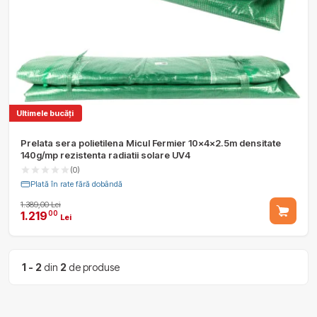
Ultimele bucăți
Prelata sera polietilena Micul Fermier 10x4x2.5m densitate
140g/mp rezistenta radiatii solare UV4
(0)
Plată în rate fără dobândă
1.389,00 Lei
1.219
00
Lei
1 - 2
din
2
de produse