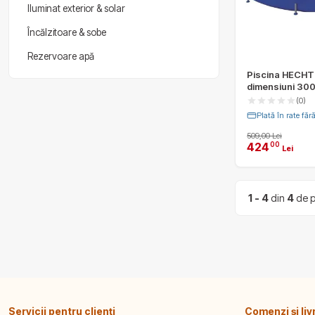
Iluminat exterior & solar
Încălzitoare & sobe
Rezervoare apă
Piscina HECHT
dimensiuni 300
4383 litri, kit 
(0)
Plată în rate fă
509,00 Lei
424
00
Lei
1 - 4
din
4
de p
Servicii pentru clienți
Comenzi și liv