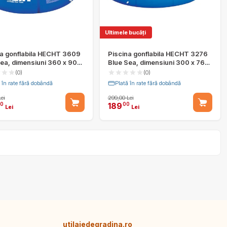
Ultimele bucăți
na gonflabila HECHT 3609
Piscina gonflabila HECHT 3276
ea, dimensiuni 360 x 90
Blue Sea, dimensiuni 300 x 76
lum 6654 litri, kit de
cm, volum 3618 litri, kit de
(0)
(0)
re inclus
reparare inclus
 în rate fără dobândă
Plată în rate fără dobândă
ei
299,00 Lei
189
0
00
Lei
Lei
utilajedegradina.ro