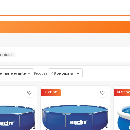
produse
Produse:
ÎN STOC
ÎN STO