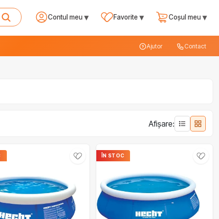
▾
▾
▾
Contul meu
Favorite
Coșul meu
Ajutor
Contact
Afișare:
C
ÎN STOC