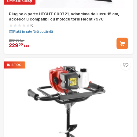
Ultimele bucăți
Plug pe o parte HECHT 000721, adancime de lucru 15 cm,
accesoriu compatibil cu motocultorul Hecht 7970
(0)
Plată în rate fără dobândă
299,00 Lei
229
00
Lei
ÎN STOC