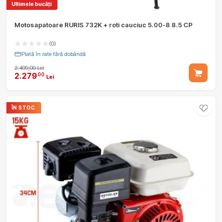
Ultimele bucăți
Motosapatoare RURIS 732K + roti cauciuc 5.00-8 8.5 CP
(0)
Plată în rate fără dobândă
2.499,00 Lei
2.279
00
Lei
ÎN STOC