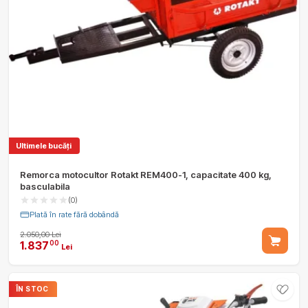
Ultimele bucăți
Remorca motocultor Rotakt REM400-1, capacitate 400 kg,
basculabila
(0)
Plată în rate fără dobândă
2.050,00 Lei
1.837
00
Lei
ÎN STOC