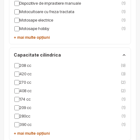
Dispozitive de imprastiere manuale
(1)
Motocultoare cu freza tractata
(1)
Motosape electrice
(1)
Motosape hobby
(1)
+ mai multe opțiuni
Capacitate cilindrica
208 cc
(9)
420 cc
(3)
270 cc
(2)
408 cc
(2)
174 cc
(1)
209 cc
(1)
280cc
(1)
390 cc
(1)
+ mai multe opțiuni