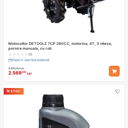
Motocultor DETOOLZ 7CP 280CC, motorina, 4T, 3 viteze,
pornire manuala, cu roti
(0)
Plată în rate fără dobândă
3.199,00 Lei
2.569
00
Lei
ÎN STOC