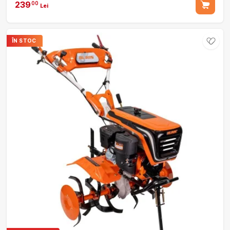
239
00
Lei
ÎN STOC