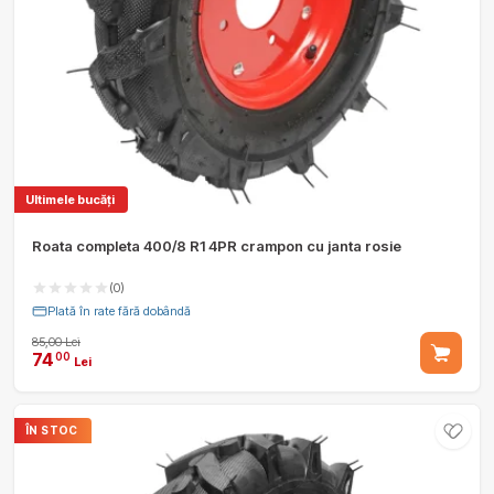
Ultimele bucăți
Roata completa 400/8 R1 4PR crampon cu janta rosie
(0)
Plată în rate fără dobândă
85,00 Lei
74
00
Lei
ÎN STOC