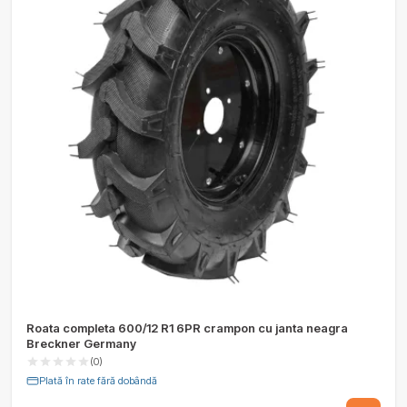
Roata completa 600/12 R1 6PR crampon cu janta neagra
Breckner Germany
(0)
Plată în rate fără dobândă