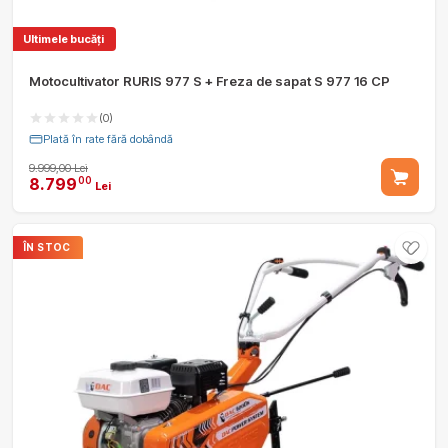
Ultimele bucăți
Motocultivator RURIS 977 S + Freza de sapat S 977 16 CP
(0)
Plată în rate fără dobândă
9.999,00 Lei
8.799
00
Lei
ÎN STOC