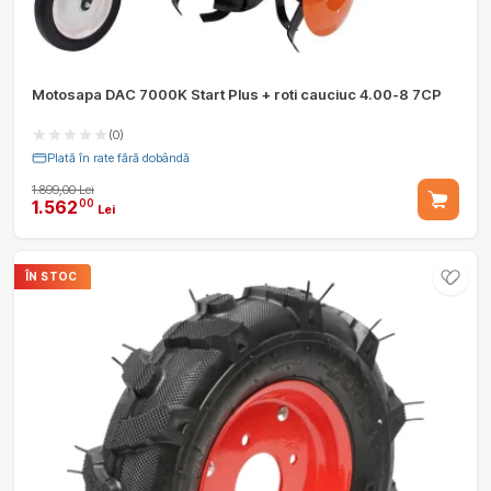
Motosapa DAC 7000K Start Plus + roti cauciuc 4.00-8 7CP
(0)
Plată în rate fără dobândă
1.899,00 Lei
1.562
00
Lei
ÎN STOC