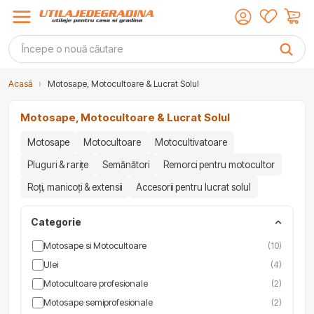
Acasă
›
Motosape, Motocultoare & Lucrat Solul
Motosape, Motocultoare & Lucrat Solul
Motosape
Motocultoare
Motocultivatoare
Pluguri & rarițe
Semănători
Remorci pentru motocultor
Roți, manicoți & extensii
Accesorii pentru lucrat solul
Categorie
Motosape si Motocultoare
(10)
Ulei
(4)
Motocultoare profesionale
(2)
Motosape semiprofesionale
(2)