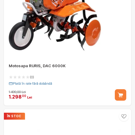
Motosapa RURIS, DAC 6000K
(0)
Plată în rate fără dobândă
1.499,00 Lei
1.298
00
Lei
ÎN STOC