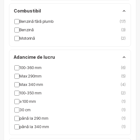
Combustibil
Benzină fără plumb
(17)
Benzină
(3)
Motorină
(2)
Adancime de lucru
100-360 mm
(6)
Max 290mm
(5)
Max 340 mm
(4)
100-350 mm
(2)
≥100 mm
(1)
30 cm
(1)
până la 290 mm
(1)
până la 340 mm
(1)