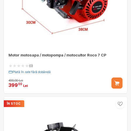
Motor motosapa / motopompa / motocultor Roco 7 CP
(0)
Plată în rate fără dobândă
499,00 Lei
399
00
Lei
ÎN STOC