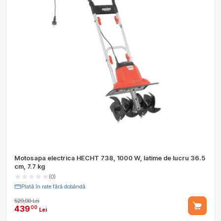
Motosapa electrica HECHT 738, 1000 W, latime de lucru 36.5
cm, 7.7 kg
(0)
Plată în rate fără dobândă
529,00 Lei
439
00
Lei