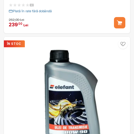
(0)
Plată în rate fără dobândă
262,00 Lei
239
00
Lei
ÎN STOC