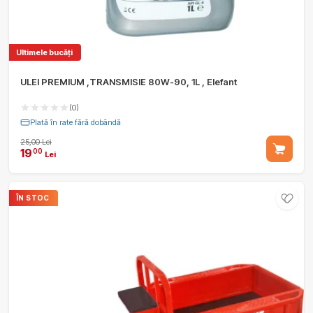
Ultimele bucăți
ULEI PREMIUM ,TRANSMISIE 80W-90, 1L , Elefant
(0)
Plată în rate fără dobândă
25,00 Lei
19
00
Lei
ÎN STOC