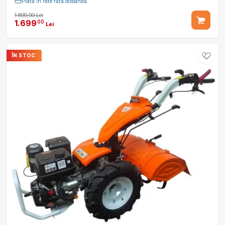
Plată în rate fără dobândă
1.899,00 Lei
1.699
00
Lei
ÎN STOC