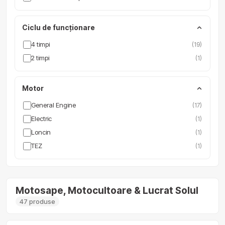
Ciclu de funcţionare
4 timpi
(19)
2 timpi
(1)
Motor
General Engine
(17)
Electric
(1)
Loncin
(1)
TEZ
(1)
Motosape, Motocultoare & Lucrat Solul
47 produse