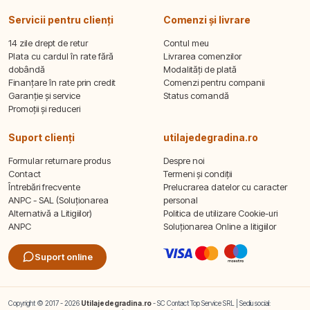
Servicii pentru clienți
Comenzi și livrare
14 zile drept de retur
Contul meu
Plata cu cardul în rate fără
Livrarea comenzilor
dobândă
Modalități de plată
Finanțare în rate prin credit
Comenzi pentru companii
Garanție și service
Status comandă
Promoții și reduceri
Suport clienți
utilajedegradina.ro
Formular returnare produs
Despre noi
Contact
Termeni și condiții
Întrebări frecvente
Prelucrarea datelor cu caracter
ANPC - SAL (Soluționarea
personal
Alternativă a Litigiilor)
Politica de utilizare Cookie-uri
ANPC
Soluționarea Online a litigiilor
Suport online
Copyright © 2017 - 2026
Utilajedegradina.ro
- SC Contact Top Service SRL | Sediu social: