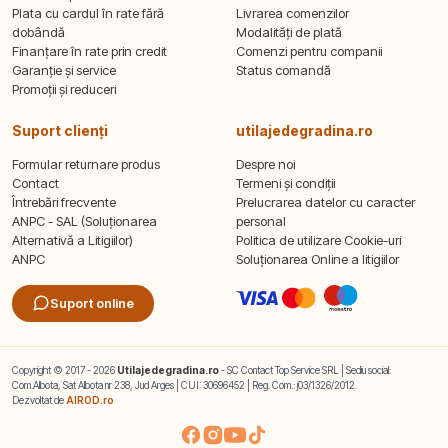
Plata cu cardul în rate fără
Livrarea comenzilor
dobândă
Modalități de plată
Finanțare în rate prin credit
Comenzi pentru companii
Garanție și service
Status comandă
Promoții și reduceri
Suport clienți
utilajedegradina.ro
Formular returnare produs
Despre noi
Contact
Termeni și condiții
Întrebări frecvente
Prelucrarea datelor cu caracter
ANPC - SAL (Soluționarea
personal
Alternativă a Litigiilor)
Politica de utilizare Cookie-uri
ANPC
Soluționarea Online a litigiilor
Suport online
Copyright © 2017 - 2026
Utilajedegradina.ro
- SC Contact Top Service SRL | Sediu social:
Com.Albota, Sat Albota nr 238, Jud Arges | CUI: 30696452 | Reg. Com.: j03/1326/2012.
Dezvoltat de
AIROD.ro