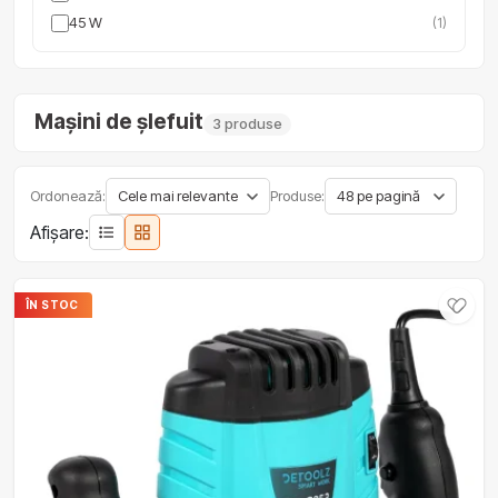
45 W
(1)
Mașini de șlefuit
3 produse
Ordonează:
Produse:
Afișare:
ÎN STOC