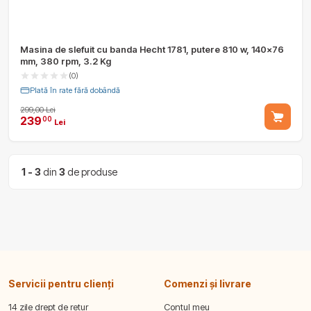
Masina de slefuit cu banda Hecht 1781, putere 810 w, 140x76
mm, 380 rpm, 3.2 Kg
(0)
Plată în rate fără dobândă
299,00 Lei
239
00
Lei
1 - 3
din
3
de produse
Servicii pentru clienți
Comenzi și livrare
14 zile drept de retur
Contul meu