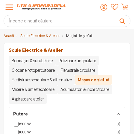
Acasă
›
Scule Electrice & Atelier
›
Mașini de șlefuit
Scule Electrice & Atelier
Bormașini & șurubelnițe
Polizoare unghiulare
Ciocane rotopercutoare
Fierăstraie circulare
Fierăstraie pendulare & alternative
Mașini de șlefuit
Mixere & amestecătoare
Acumulatori & încărcătoare
Aspiratoare atelier
Putere
1500 W
(1)
1600 W
(1)