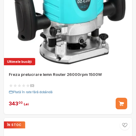
Ultimele bucăți
Freza prelucrare lemn Router 26000rpm 1500W
(0)
Plată în rate fără dobândă
343
00
Lei
ÎN STOC