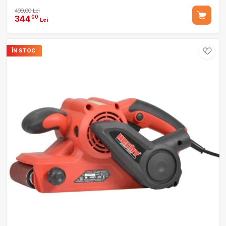
409,00 Lei
344
00
Lei
ÎN STOC