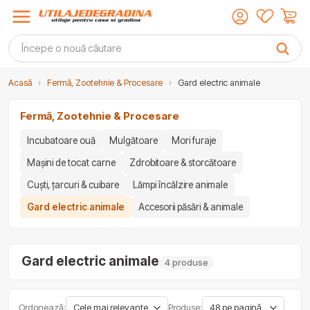
Acasă
›
Fermă, Zootehnie & Procesare
›
Gard electric animale
Fermă, Zootehnie & Procesare
Incubatoare ouă
Mulgătoare
Mori furaje
Mașini de tocat carne
Zdrobitoare & storcătoare
Cuști, țarcuri & cuibare
Lămpi încălzire animale
Gard electric animale
Accesorii păsări & animale
Gard electric animale
4 produse
Ordonează:
Produse: