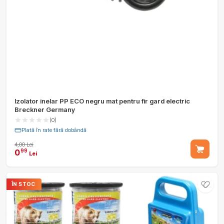
Izolator inelar PP ECO negru mat pentru fir gard electric
Breckner Germany
(0)
Plată în rate fără dobândă
4,00 Lei
0
99
Lei
ÎN STOC