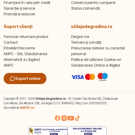
Finanțare în rate prin credit
Comenzi pentru companii
Garanție și service
Status comandă
Promoții și reduceri
Suport clienți
utilajedegradina.ro
Formular returnare produs
Despre noi
Contact
Termeni și condiții
Întrebări frecvente
Prelucrarea datelor cu caracter
ANPC - SAL (Soluționarea
personal
Alternativă a Litigiilor)
Politica de utilizare Cookie-uri
ANPC
Soluționarea Online a litigiilor
Suport online
Copyright © 2017 - 2026
Utilajedegradina.ro
- SC Contact Top Service SRL | Sediu social:
Com.Albota, Sat Albota nr 238, Jud Arges | CUI: 30696452 | Reg. Com.: j03/1326/2012.
Dezvoltat de
AIROD.ro