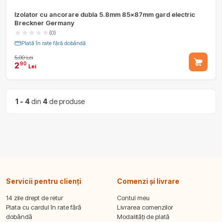
Izolator cu ancorare dubla 5.8mm 85x87mm gard electric
Breckner Germany
(0)
Plată în rate fără dobândă
5,00 Lei
2
90
Lei
1 - 4
din
4
de produse
Servicii pentru clienți
Comenzi și livrare
14 zile drept de retur
Contul meu
Plata cu cardul în rate fără
Livrarea comenzilor
dobândă
Modalități de plată