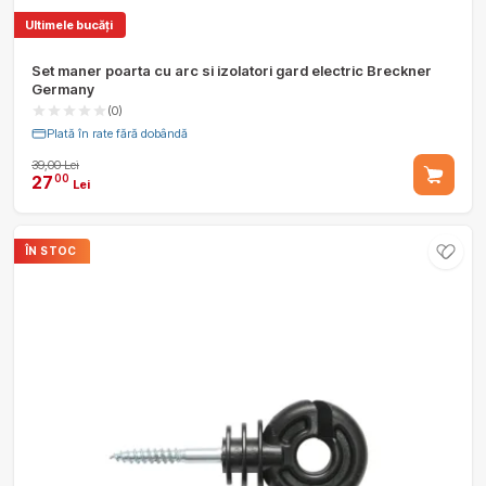
Ultimele bucăți
Set maner poarta cu arc si izolatori gard electric Breckner
Germany
(0)
Plată în rate fără dobândă
39,00 Lei
27
00
Lei
ÎN STOC