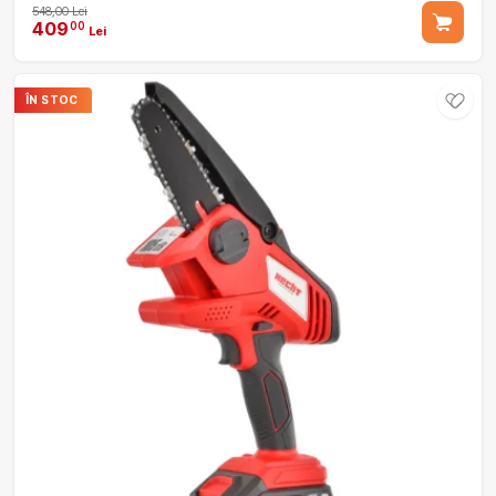
548,00 Lei
409
00
Lei
ÎN STOC