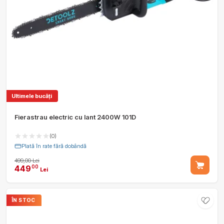
Ultimele bucăți
Fierastrau electric cu lant 2400W 101D
(0)
Plată în rate fără dobândă
499,00 Lei
449
00
Lei
ÎN STOC