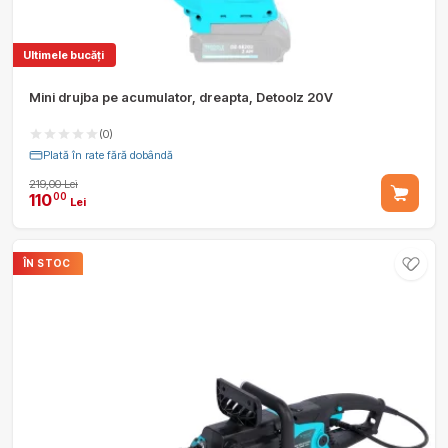
Ultimele bucăți
Mini drujba pe acumulator, dreapta, Detoolz 20V
(0)
Plată în rate fără dobândă
219,00 Lei
110
00
Lei
ÎN STOC