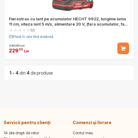
Fierastrau cu lant pe acumulator HECHT 9922, lungime lama
11 cm, viteza lant 5 m/s, alimentare 20 V, (fara acumulator, fara
incarcator)
(0)
Plată în rate fără dobândă
249,00 Lei
229
00
Lei
1 - 4
din
4
de produse
Servicii pentru clienți
Comenzi și livrare
14 zile drept de retur
Contul meu