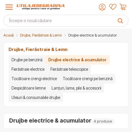
Acasă
›
Drujbe, Fierăstraie & Lemn
›
Drujbe electrice & acumulator
Drujbe, Fierăstraie & Lemn
Drujbe pe benzină
Drujbe electrice & acumulator
Fierăstraie electrice
Fierăstraie telescopice
Tocătoare crengi electrice
Tocătoare crengi pe benzină
Despicătoare lemne
Lanțuri, lame, pile & accesorii
Uleiuri & consumabile drujbe
Drujbe electrice & acumulator
4 produse