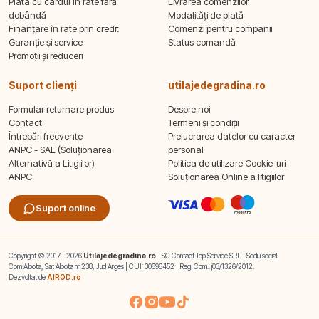
Plata cu cardul în rate fără
Livrarea comenzilor
dobândă
Modalități de plată
Finanțare în rate prin credit
Comenzi pentru companii
Garanție și service
Status comandă
Promoții și reduceri
Suport clienți
utilajedegradina.ro
Formular returnare produs
Despre noi
Contact
Termeni și condiții
Întrebări frecvente
Prelucrarea datelor cu caracter
ANPC - SAL (Soluționarea
personal
Alternativă a Litigiilor)
Politica de utilizare Cookie-uri
ANPC
Soluționarea Online a litigiilor
Suport online
Copyright © 2017 - 2026
Utilajedegradina.ro
- SC Contact Top Service SRL | Sediu social:
Com.Albota, Sat Albota nr 238, Jud Arges | CUI: 30696452 | Reg. Com.: j03/1326/2012.
Dezvoltat de
AIROD.ro