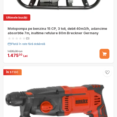
Ultimele bucăți
Motopompa pe benzina 15 CP, 3 toli, debit 40m3/h, adancime
absorbtie 7m, inaltime refulare 80m Breckner Germany
(0)
Plată în rate fără dobândă
1.699,00 Lei
1.475
00
Lei
ÎN STOC