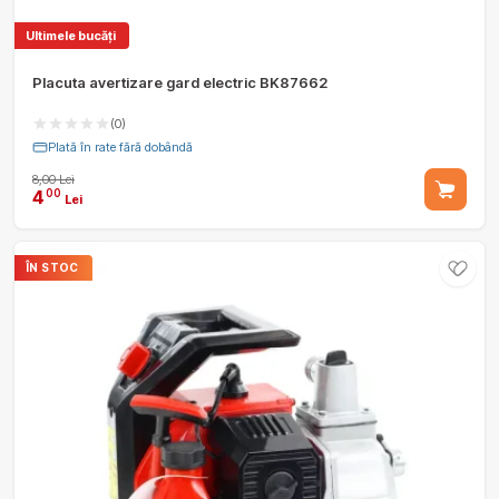
Ultimele bucăți
Placuta avertizare gard electric BK87662
(0)
Plată în rate fără dobândă
8,00 Lei
4
00
Lei
ÎN STOC