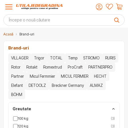
Acasă
›
Brand-uri
Brand-uri
VILLAGER
Trigor
TOTAL
Temp
STROMO
RURIS
Rotor
Rotakt
Romextrud
ProCraft
PARTNERPRO
Partner
Micul Fermmier
MICUL FERMIER
HECHT
Elefant
DETOOLZ
Breckner Germany
ALMAZ
BÖHM
Greutate
100 kg
(3)
120 kg
(3)