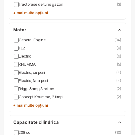
Tractorase de tuns gazon
(3)
+ mai multe opțiuni
Motor
General Engine
(34)
TEZ
(8)
Electric
(6)
KHUMMA
(5)
Electric, cu perii
(4)
Electric, fara perii
(4)
Briggs&amp;Stratton
(2)
Concept Khumma, 2 timpi
(2)
+ mai multe opțiuni
Capacitate cilindrica
208 cc
(10)