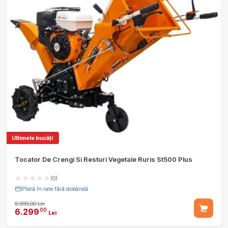
Ultimele bucăți
Tocator De Crengi Si Resturi Vegetale Ruris St500 Plus
(0)
Plată în rate fără dobândă
6.999,00 Lei
6.299
00
Lei