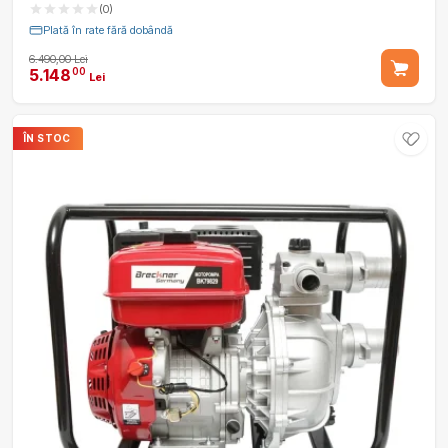
(0)
Plată în rate fără dobândă
6.490,00 Lei
5.148
00
Lei
ÎN STOC