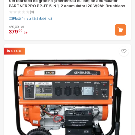
Set foarfecă de grădină și fierăstrău cu lanț pe acumulator
PARTNERPRO PP-FF 5 IN 1, 2 acumulatori 20 V/2Ah Brushless
(0)
Plată în rate fără dobândă
489,00 Lei
379
00
Lei
ÎN STOC