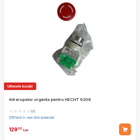
Ultimele bucăți
Intrerupator urgenta pentru HECHT 6208
(0)
Plată în rate fără dobândă
129
00
Lei