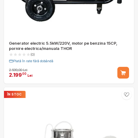
Generator electric 5.5kW/220V, motor pe benzina 15CP,
pornire electrica/manuala THOR
(0)
Plată în rate fără dobândă
2.599,00 Lei
2.199
00
Lei
ÎN STOC