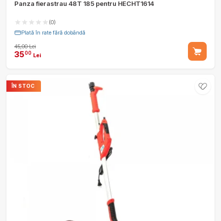
Panza fierastrau 48T 185 pentru HECHT1614
(0)
Plată în rate fără dobândă
45,00 Lei
35
00
Lei
ÎN STOC