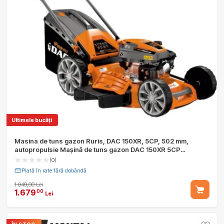
Ultimele bucăți
Masina de tuns gazon Ruris, DAC 150XR, 5CP, 502 mm,
autopropulsie Maşină de tuns gazon DAC 150XR 5CP
autopropulsie
(0)
Plată în rate fără dobândă
1.949,00 Lei
1.679
00
Lei