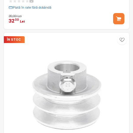
(0)
Plată în rate fără dobândă
39,00 Lei
32
00
Lei
ÎN STOC