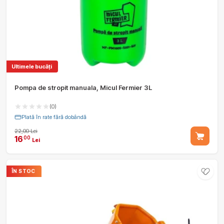
Ultimele bucăți
Pompa de stropit manuala, Micul Fermier 3L
(0)
Plată în rate fără dobândă
22,00 Lei
16
00
Lei
ÎN STOC