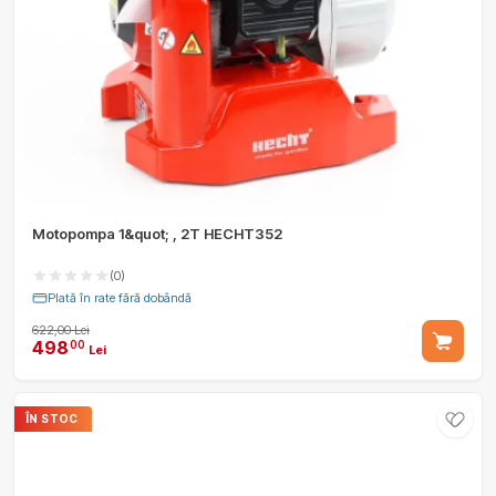
Motopompa 1&quot; , 2T HECHT352
(0)
Plată în rate fără dobândă
622,00 Lei
498
00
Lei
ÎN STOC