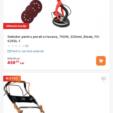
Ultimele bucăți
Slefuitor pentru pereti si tavane, 750W, 225mm, Blade, FG-
S255L-1
(0)
Plată în rate fără dobândă
599,00 Lei
459
00
Lei
ÎN STOC