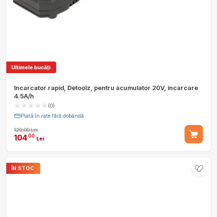
Ultimele bucăți
Incarcator rapid, Detoolz, pentru acumulator 20V, incarcare
4.5A/h
(0)
Plată în rate fără dobândă
129,00 Lei
104
00
Lei
ÎN STOC