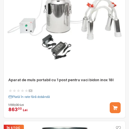
Aparat de muls portabil cu 1 post pentru vaci bidon inox 18l
(0)
Plată în rate fără dobândă
1.199,00 Lei
863
00
Lei
ÎN STOC