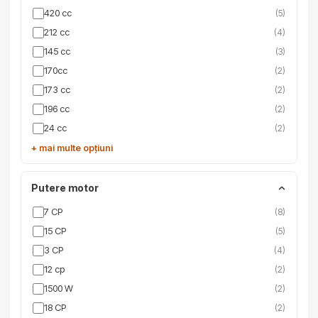
420 cc
(5)
212 cc
(4)
145 cc
(3)
170cc
(2)
173 cc
(2)
196 cc
(2)
24 cc
(2)
+ mai multe opțiuni
Putere motor
7 CP
(8)
15 CP
(5)
3 CP
(4)
12 cp
(2)
1500 W
(2)
18 CP
(2)