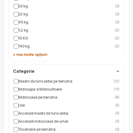
20 kg
(3)
22 kg
(3)
45 kg
(3)
1,2 kg
(2)
10 KG
(2)
140 kg
(2)
+ mai multe opțiuni
Categorie
Masini de tuns iarba pe benzina
(12)
Motosape si Motocultoare
(11)
Motocoase pe benzina
(8)
Ulei
(5)
Accesorii masini de tuns iarba
(3)
Accesorii motocoase de umar
(3)
Tocatoare pe benzina
(3)