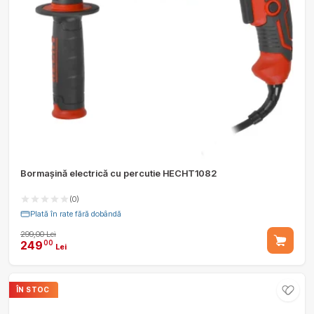
Bormașină electrică cu percutie HECHT1082
(0)
Plată în rate fără dobândă
299,00 Lei
249
00
Lei
ÎN STOC