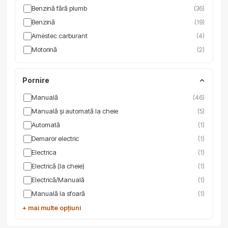
Benzină fără plumb
(36)
Benzină
(19)
Amestec carburant
(4)
Motorină
(2)
Pornire
Manuală
(46)
Manuală şi automată la cheie
(5)
Automată
(1)
Demaror electric
(1)
Electrica
(1)
Electrică (la cheie)
(1)
Electrică/Manuală
(1)
Manuală la sfoară
(1)
+ mai multe opțiuni