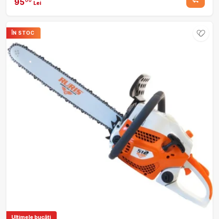
95
00
Lei
ÎN STOC
Ultimele bucăți