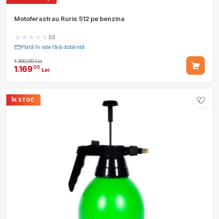
Motoferastrau Ruris 512 pe benzina
(0)
Plată în rate fără dobândă
1.300,00 Lei
1.169
00
Lei
ÎN STOC