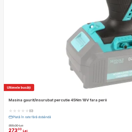
Ultimele bucăți
Masina gaurit/insurubat percutie 45Nm 18V fara perii
(0)
Plată în rate fără dobândă
399,00 Lei
273
00
Lei