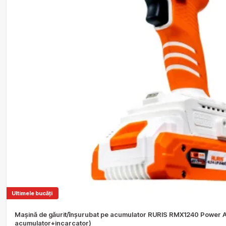
Ultimele bucăți
Mașină de găurit/înșurubat pe acumulator RURIS RMX1240 Power Al
acumulator+incarcator)