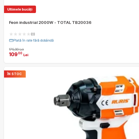
Ultimele bucăți
Feon industrial 2000W - TOTAL TB20036
(0)
Plată în rate fără dobândă
175,00 Lei
109
00
Lei
ÎN STOC