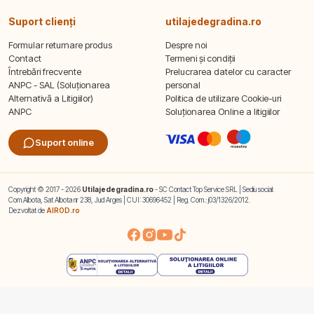
Suport clienți
utilajedegradina.ro
Formular returnare produs
Despre noi
Contact
Termeni și condiții
Întrebări frecvente
Prelucrarea datelor cu caracter
ANPC - SAL (Soluționarea
personal
Alternativă a Litigiilor)
Politica de utilizare Cookie-uri
ANPC
Soluționarea Online a litigiilor
Suport online
Copyright © 2017 - 2026
Utilajedegradina.ro
- SC Contact Top Service SRL | Sediu social:
Com.Albota, Sat Albota nr 238, Jud Arges | CUI: 30696452 | Reg. Com.: j03/1326/2012.
Dezvoltat de
AIROD.ro