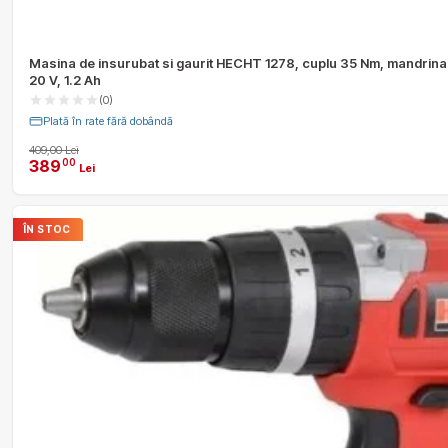
Masina de insurubat si gaurit HECHT 1278, cuplu 35 Nm, mandrina 
20 V, 1.2 Ah
(0)
Plată în rate fără dobândă
409,00 Lei
389
00
Lei
ÎN STOC