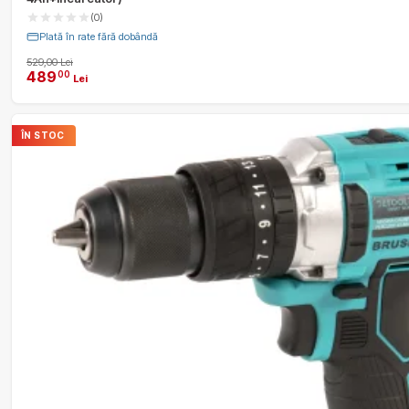
(0)
Plată în rate fără dobândă
529,00 Lei
489
00
Lei
ÎN STOC