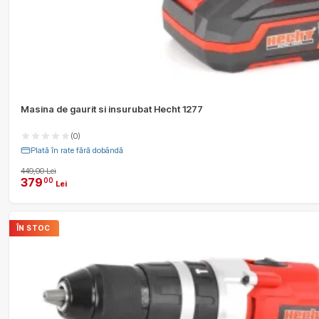
Masina de gaurit si insurubat Hecht 1277
(0)
Plată în rate fără dobândă
449,00 Lei
379
00
Lei
ÎN STOC