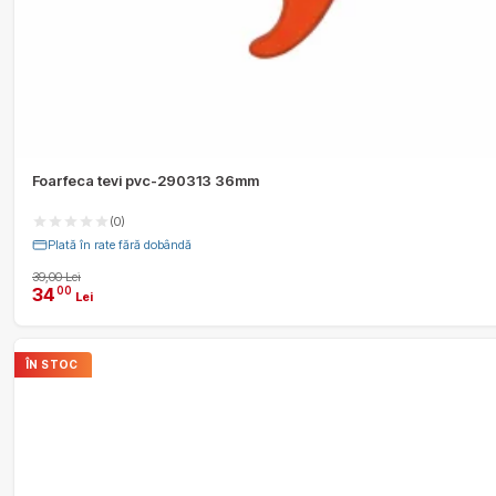
Foarfeca tevi pvc-290313 36mm
(0)
Plată în rate fără dobândă
39,00 Lei
34
00
Lei
ÎN STOC