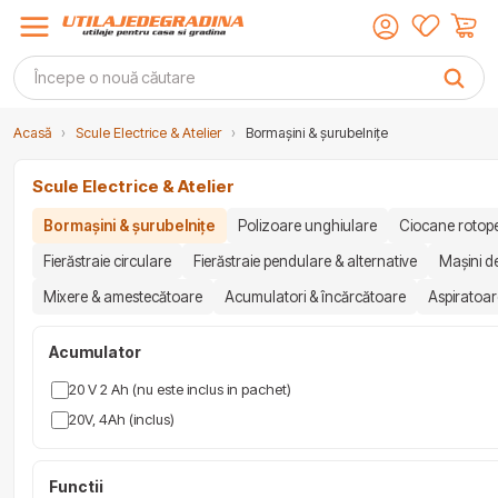
Acasă
›
Scule Electrice & Atelier
›
Bormașini & șurubelnițe
Scule Electrice & Atelier
Bormașini & șurubelnițe
Polizoare unghiulare
Ciocane rotop
Fierăstraie circulare
Fierăstraie pendulare & alternative
Mașini de
Mixere & amestecătoare
Acumulatori & încărcătoare
Aspiratoare
Acumulator
20 V 2 Ah (nu este inclus in pachet)
20V, 4Ah (inclus)
Functii