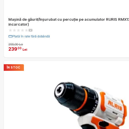
Mașină de găurit/înșurubat cu percuție pe acumulator RURIS RMX1
incarcator)
(0)
Plată în rate fără dobândă
299,00 Lei
239
00
Lei
ÎN STOC