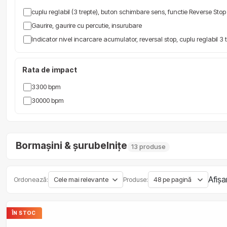
cuplu reglabil (3 trepte), buton schimbare sens, functie Reverse Stop
Gaurire, gaurire cu percutie, insurubare
Indicator nivel incarcare acumulator, reversal stop, cuplu reglabil 3
Rata de impact
3300 bpm
30000 bpm
Bormașini & șurubelnițe
13 produse
Afișa
Ordonează:
Produse:
ÎN STOC