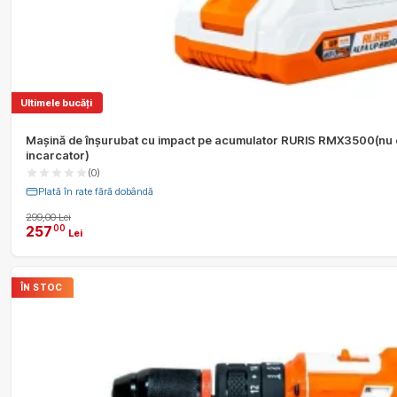
Ultimele bucăți
Mașină de înșurubat cu impact pe acumulator RURIS RMX3500(nu c
incarcator)
(0)
Plată în rate fără dobândă
299,00 Lei
257
00
Lei
ÎN STOC