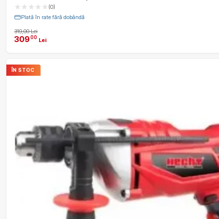
(0)
Plată în rate fără dobândă
319,00 Lei
309
00
Lei
ÎN STOC