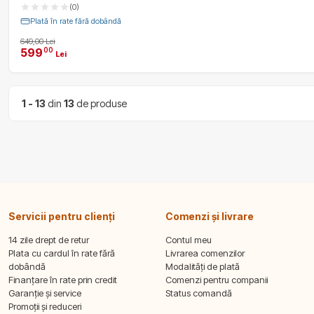
(0)
Plată în rate fără dobândă
649,00 Lei
599
00
Lei
1 - 13
din
13
de produse
Servicii pentru clienți
Comenzi și livrare
14 zile drept de retur
Contul meu
Plata cu cardul în rate fără
Livrarea comenzilor
dobândă
Modalități de plată
Finanțare în rate prin credit
Comenzi pentru companii
Garanție și service
Status comandă
Promoții și reduceri