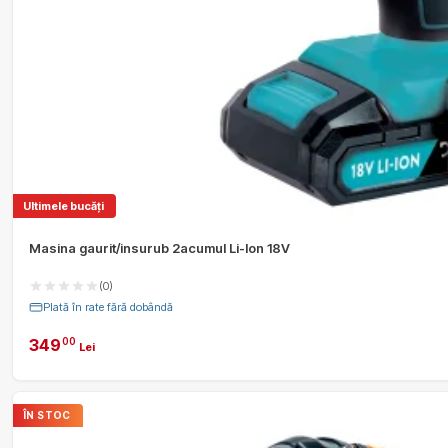
Ultimele bucăți
Masina gaurit/insurub 2acumul Li-Ion 18V
(0)
Plată în rate fără dobândă
349
00
Lei
ÎN STOC