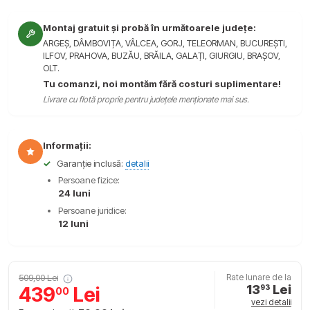
Montaj gratuit și probă în următoarele județe:
ARGEȘ, DÂMBOVIȚA, VÂLCEA, GORJ, TELEORMAN, BUCUREȘTI,
ILFOV, PRAHOVA, BUZĂU, BRĂILA, GALAȚI, GIURGIU, BRAȘOV,
OLT.
Tu comanzi, noi montăm fără costuri suplimentare!
Livrare cu flotă proprie pentru județele menționate mai sus.
Informații:
✓
Garanție inclusă:
detalii
Persoane fizice:
24 luni
Persoane juridice:
12 luni
509,00 Lei
Rate lunare de la
13
Lei
439
Lei
93
00
vezi detalii