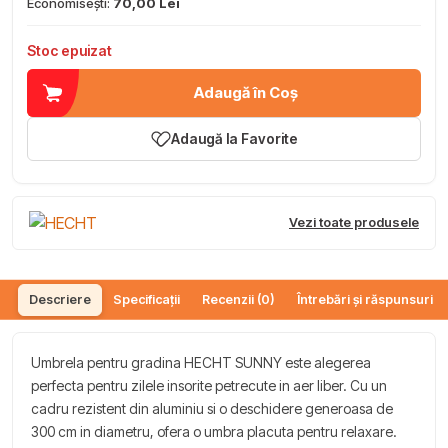
Economisești:
70,00 Lei
Stoc epuizat
Adaugă în Coș
Adaugă la Favorite
Vezi toate produsele
Descriere
Specificații
Recenzii (0)
Întrebări și răspunsuri (
Umbrela pentru gradina HECHT SUNNY este alegerea
perfecta pentru zilele insorite petrecute in aer liber. Cu un
cadru rezistent din aluminiu si o deschidere generoasa de
300 cm in diametru, ofera o umbra placuta pentru relaxare.