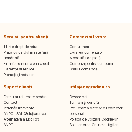
Servicii pentru clienți
Comenzi și livrare
14 zile drept de retur
Contul meu
Plata cu cardul în rate fără
Livrarea comenzilor
dobândă
Modalități de plată
Finanțare în rate prin credit
Comenzi pentru companii
Garanție și service
Status comandă
Promoții și reduceri
Suport clienți
utilajedegradina.ro
Formular returnare produs
Despre noi
Contact
Termeni și condiții
Întrebări frecvente
Prelucrarea datelor cu caracter
ANPC - SAL (Soluționarea
personal
Alternativă a Litigiilor)
Politica de utilizare Cookie-uri
ANPC
Soluționarea Online a litigiilor