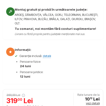
Montaj gratuit și probă în următoarele județe:
ARGEȘ, DÂMBOVIȚA, VÂLCEA, GORJ, TELEORMAN, BUCUREȘTI,
ILFOV, PRAHOVA, BUZĂU, BRĂILA, GALAȚI, GIURGIU, BRAȘOV,
OLT.
Tu comanzi, noi montăm fără costuri suplimentare!
Livrare cu flotă proprie pentru județele menționate mai sus.
Informații:
✓
Garanție inclusă:
detalii
Persoane fizice:
24 luni
Persoane juridice:
12 luni
369,00 Lei
Rate lunare de la
10
Lei
319
Lei
12
00
vezi detalii