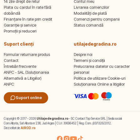
14 zile drept de retur
Contul meu
Plata cu cardul în rate fără
Livrarea comenzilor
dobândă
Modalități de plată
Finanțare în rate prin credit
Comenzi pentru companii
Garanție și service
Status comandă
Promoții și reduceri
Suport clienți
utilajedegradina.ro
Formular returnare produs
Despre noi
Contact
Termeni și condiții
Întrebări frecvente
Prelucrarea datelor cu caracter
ANPC - SAL (Soluționarea
personal
Alternativă a Litigiilor)
Politica de utilizare Cookie-uri
ANPC
Soluționarea Online a litigiilor
Suport online
Copyright © 2017 - 2026
Utilajedegradina.ro
- SC Contact Top Service SRL | Sediu social:
Com.Albota, Sat Albota nr 238, Jud Arges | CUI: 30696452 | Reg. Com.: j03/1326/2012.
Dezvoltat de
AIROD.ro