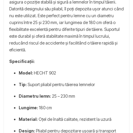
asigura o poziție stabilă și sigură a lemnelor în timpul tăierii.
Datorită designului său pliabil, îl poți depozita ușor atunci când
nu este utilizat. Este perfect pentru lemne cu un diametru
cuprins între 25 și 230 mm, iar lungimea de 180 cm oferă o
flexibilitate excelentă pentru diferite tipuri de tăiere. Suportul
este durabil și oferă stabilitate maximă în timpul lucrului,
reducând riscul de accidente și facilitând o tăiere rapidă și
eficientă.
Specificații:
Model:
HECHT 902
Tip:
Suport pliabil pentru tăierea lemnelor
Diametru lemn:
25 – 230 mm
Lungime:
180 cm
Material:
Oțel de înaltă calitate, rezistent la uzură
Design:
Pliabil pentru depozitare ușoară și transport