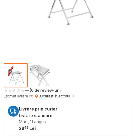
— (0 de review-uri)
Estimat livrare în:
București (Sectorul 1)
Livrare prin curier:
Livrare standard
Marți, 11 august
45
28
Lei