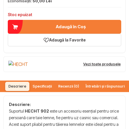
Economisești:
50,00 Lei
Stoc epuizat
Adaugă în Coș
Adaugă la Favorite
Vezi toate produsele
Descriere
Specificații
Recenzii (0)
Întrebări și răspunsuri (
Descriere:
Suportul
HECHT 902
este un accesoriu esențial pentru orice
persoană care taie lemne, fie pentru uz casnic sau comercial.
Acest suport pliabil pentru tăierea lemnelor este ideal pentru a