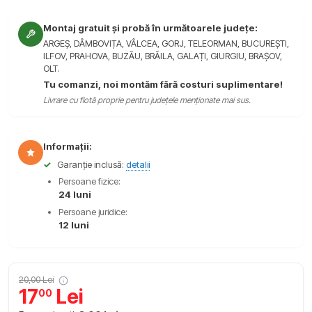
Montaj gratuit și probă în următoarele județe:
ARGEȘ, DÂMBOVIȚA, VÂLCEA, GORJ, TELEORMAN, BUCUREȘTI,
ILFOV, PRAHOVA, BUZĂU, BRĂILA, GALAȚI, GIURGIU, BRAȘOV,
OLT.
Tu comanzi, noi montăm fără costuri suplimentare!
Livrare cu flotă proprie pentru județele menționate mai sus.
Informații:
✓
Garanție inclusă:
detalii
Persoane fizice:
24 luni
Persoane juridice:
12 luni
20,00 Lei
17
Lei
00