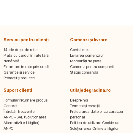
Servicii pentru clienți
Comenzi și livrare
14 zile drept de retur
Contul meu
Plata cu cardul în rate fără
Livrarea comenzilor
dobândă
Modalități de plată
Finanțare în rate prin credit
Comenzi pentru companii
Garanție și service
Status comandă
Promoții și reduceri
Suport clienți
utilajedegradina.ro
Formular returnare produs
Despre noi
Contact
Termeni și condiții
Întrebări frecvente
Prelucrarea datelor cu caracter
ANPC - SAL (Soluționarea
personal
Alternativă a Litigiilor)
Politica de utilizare Cookie-uri
ANPC
Soluționarea Online a litigiilor