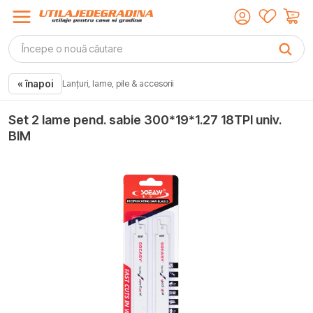
« înapoi
Lanțuri, lame, pile & accesorii
Set 2 lame pend. sabie 300*19*1.27 18TPI univ.
BIM