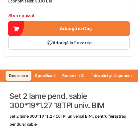
Economisești:
3,00 Lei
Stoc epuizat
Adaugă în Coș
Adaugă la Favorite
Descriere
Specificații
Recenzii (0)
Întrebări și răspunsuri (
Set 2 lame pend. sabie
300*19*1.27 18TPI univ. BIM
Set 2 lame 300*19*1.27 18TPI universal BIM, pentru fierastrau
pendular sabie