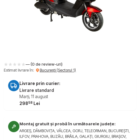
— (0 de review-uri)
Estimat livrare în:
București (Sectorul 1)
Livrare prin curier:
Livrare standard
Marți, 11 august
58
298
Lei
Montaj gratuit și probă în următoarele județe:
ARGEȘ, DÂMBOVIȚA, VÂLCEA, GORJ, TELEORMAN, BUCUREȘTI,
ILFOV, PRAHOVA, BUZĂU, BRĂILA, GALAȚI, GIURGIU, BRAȘOV,