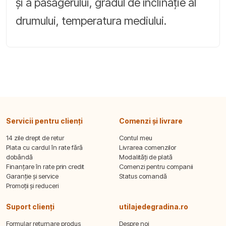
și a pasagerului, gradul de înclinație al
drumului, temperatura mediului.
Servicii pentru clienți
Comenzi și livrare
14 zile drept de retur
Contul meu
Plata cu cardul în rate fără
Livrarea comenzilor
dobândă
Modalități de plată
Finanțare în rate prin credit
Comenzi pentru companii
Garanție și service
Status comandă
Promoții și reduceri
Suport clienți
utilajedegradina.ro
Formular returnare produs
Despre noi