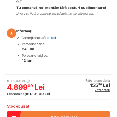
OLT.
Tu comanzi, noi montăm fără costuri suplimentare!
Livrare cu flotă proprie pentru județele menționate mai sus.
Informații:
✓
Garanție inclusă:
detalii
Persoane fizice:
24 luni
Persoane juridice:
12 luni
6.000,00 Lei
Rate lunare de la
155
Lei
4.899
Lei
50
00
vezi detalii
Economisești:
1.101,00 Lei
Stoc epuizat