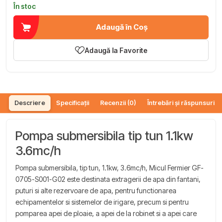
În stoc
Adaugă în Coș
Adaugă la Favorite
Descriere
Specificații
Recenzii (0)
Întrebări și răspunsuri (
Pompa submersibila tip tun 1.1kw
3.6mc/h
Pompa submersibila, tip tun, 1.1kw, 3.6mc/h, Micul Fermier GF-
0705-S001-G02 este destinata extragerii de apa din fantani,
puturi si alte rezervoare de apa, pentru functionarea
echipamentelor si sistemelor de irigare, precum si pentru
pomparea apei de ploaie, a apei de la robinet si a apei care