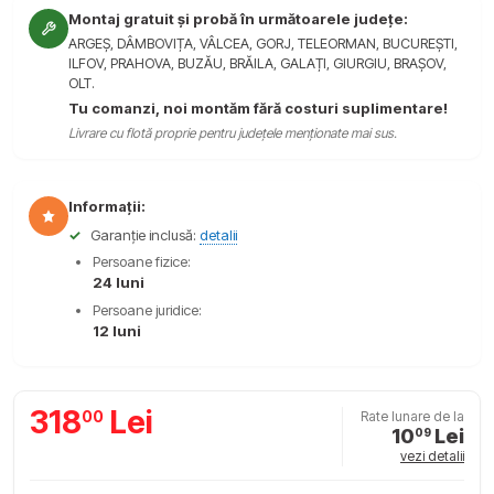
Montaj gratuit și probă în următoarele județe:
ARGEȘ, DÂMBOVIȚA, VÂLCEA, GORJ, TELEORMAN, BUCUREȘTI,
ILFOV, PRAHOVA, BUZĂU, BRĂILA, GALAȚI, GIURGIU, BRAȘOV,
OLT.
Tu comanzi, noi montăm fără costuri suplimentare!
Livrare cu flotă proprie pentru județele menționate mai sus.
Informații:
✓
Garanție inclusă:
detalii
Persoane fizice:
24 luni
Persoane juridice:
12 luni
318
Lei
00
Rate lunare de la
10
Lei
09
vezi detalii