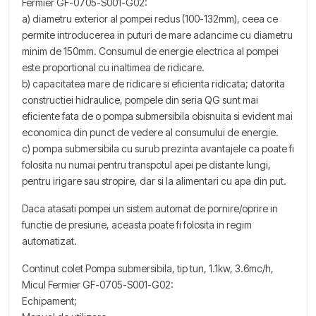
Fermier GF-0705-S001-G02:
a) diametru exterior al pompei redus (100-132mm), ceea ce
permite introducerea in puturi de mare adancime cu diametru
minim de 150mm. Consumul de energie electrica al pompei
este proportional cu inaltimea de ridicare.
b) capacitatea mare de ridicare si eficienta ridicata; datorita
constructiei hidraulice, pompele din seria QG sunt mai
eficiente fata de o pompa submersibila obisnuita si evident mai
economica din punct de vedere al consumului de energie.
c) pompa submersibila cu surub prezinta avantajele ca poate fi
folosita nu numai pentru transpotul apei pe distante lungi,
pentru irigare sau stropire, dar si la alimentari cu apa din put.
Daca atasati pompei un sistem automat de pornire/oprire in
functie de presiune, aceasta poate fi folosita in regim
automatizat.
Continut colet Pompa submersibila, tip tun, 1.1kw, 3.6mc/h,
Micul Fermier GF-0705-S001-G02:
Echipament;