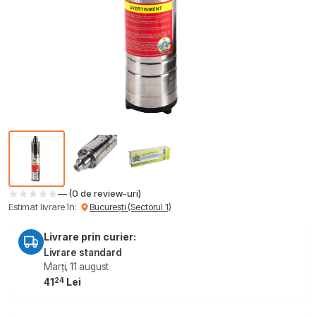
— (0 de review-uri)
Estimat livrare în:
București (Sectorul 1)
Livrare prin curier:
Livrare standard
Marți, 11 august
24
41
Lei