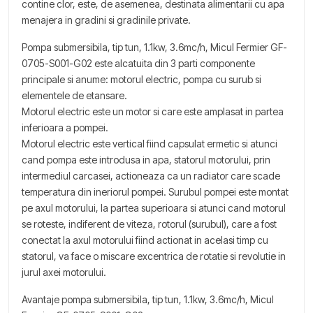
contine clor, este, de asemenea, destinata alimentarii cu apa
menajera in gradini si gradinile private.
Pompa submersibila, tip tun, 1.1kw, 3.6mc/h, Micul Fermier GF-
0705-S001-G02 este alcatuita din 3 parti componente
principale si anume: motorul electric, pompa cu surub si
elementele de etansare.
Motorul electric este un motor si care este amplasat in partea
inferioara a pompei.
Motorul electric este vertical fiind capsulat ermetic si atunci
cand pompa este introdusa in apa, statorul motorului, prin
intermediul carcasei, actioneaza ca un radiator care scade
temperatura din ineriorul pompei. Surubul pompei este montat
pe axul motorului, la partea superioara si atunci cand motorul
se roteste, indiferent de viteza, rotorul (surubul), care a fost
conectat la axul motorului fiind actionat in acelasi timp cu
statorul, va face o miscare excentrica de rotatie si revolutie in
jurul axei motorului.
Avantaje pompa submersibila, tip tun, 1.1kw, 3.6mc/h, Micul