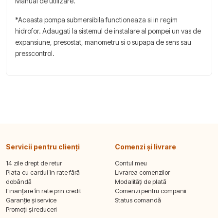
Manual de utilizare.
*Aceasta pompa submersibila functioneaza si in regim
hidrofor. Adaugati la sistemul de instalare al pompei un vas de
expansiune, presostat, manometru si o supapa de sens sau
presscontrol.
Servicii pentru clienți
Comenzi și livrare
14 zile drept de retur
Contul meu
Plata cu cardul în rate fără
Livrarea comenzilor
dobândă
Modalități de plată
Finanțare în rate prin credit
Comenzi pentru companii
Garanție și service
Status comandă
Promoții și reduceri