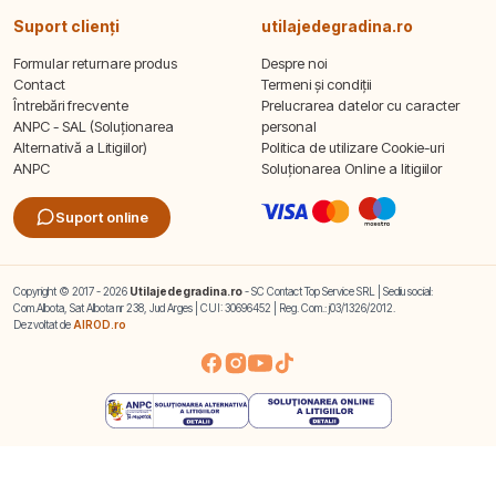
Suport clienți
utilajedegradina.ro
Formular returnare produs
Despre noi
Contact
Termeni și condiții
Întrebări frecvente
Prelucrarea datelor cu caracter
ANPC - SAL (Soluționarea
personal
Alternativă a Litigiilor)
Politica de utilizare Cookie-uri
ANPC
Soluționarea Online a litigiilor
Suport online
Copyright © 2017 - 2026
Utilajedegradina.ro
- SC Contact Top Service SRL | Sediu social:
Com.Albota, Sat Albota nr 238, Jud Arges | CUI: 30696452 | Reg. Com.: j03/1326/2012.
Dezvoltat de
AIROD.ro