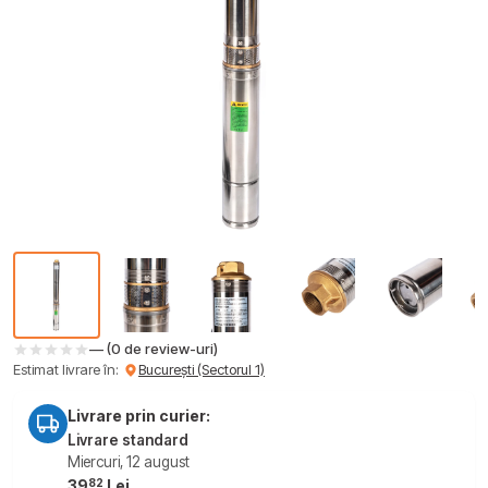
— (0 de review-uri)
Estimat livrare în:
București (Sectorul 1)
Livrare prin curier:
Livrare standard
Miercuri, 12 august
82
39
Lei