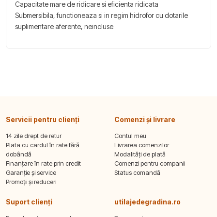
Capacitate mare de ridicare si eficienta ridicata
Submersibila, functioneaza si in regim hidrofor cu dotarile
suplimentare aferente, neincluse
Servicii pentru clienți
Comenzi și livrare
14 zile drept de retur
Contul meu
Plata cu cardul în rate fără
Livrarea comenzilor
dobândă
Modalități de plată
Finanțare în rate prin credit
Comenzi pentru companii
Garanție și service
Status comandă
Promoții și reduceri
Suport clienți
utilajedegradina.ro