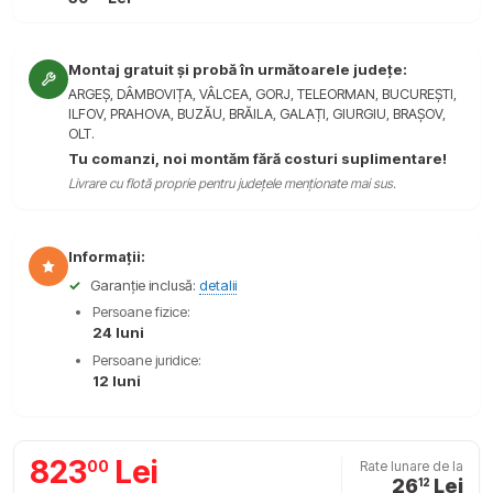
Montaj gratuit și probă în următoarele județe:
ARGEȘ, DÂMBOVIȚA, VÂLCEA, GORJ, TELEORMAN, BUCUREȘTI,
ILFOV, PRAHOVA, BUZĂU, BRĂILA, GALAȚI, GIURGIU, BRAȘOV,
OLT.
Tu comanzi, noi montăm fără costuri suplimentare!
Livrare cu flotă proprie pentru județele menționate mai sus.
Informații:
✓
Garanție inclusă:
detalii
Persoane fizice:
24 luni
Persoane juridice:
12 luni
823
Lei
00
Rate lunare de la
26
Lei
12