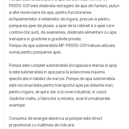
PS1013-G01 este destinata extragerii de apa din fantani, puturi
si alte rezervoare de apa, pentru functionarea
echipamentelor si sistemelor de irigare, precum si pentru
pomparea apei de ploaie, a apei de la robinet si a apei care
contine clor,sunt, de asemenea, destinate alimentarii cu apa
menajera in gradinile si gradinile private.
Pompa de apa submersibila MF-PS1013-G01 trebuie utilizata
numai pentru pomparea apei.
Pompa este complet submersibila (incapsulare etansa la apa)
si este submersibila in apa pana la adancimea maxima
specificata in tabelul de mai jos. Pompa de apa submersibila
este recomandata pentru transportul apei pe distante mari,
pentru irigare, stropire dar si la nivel industrial, in cazul
cladirilor inalte, a fabricilor si minelor, avand urmatoarele
avantaje:
Consumul de energie electrica al pompei este direct
proportional cu inaltimea de ridicare.