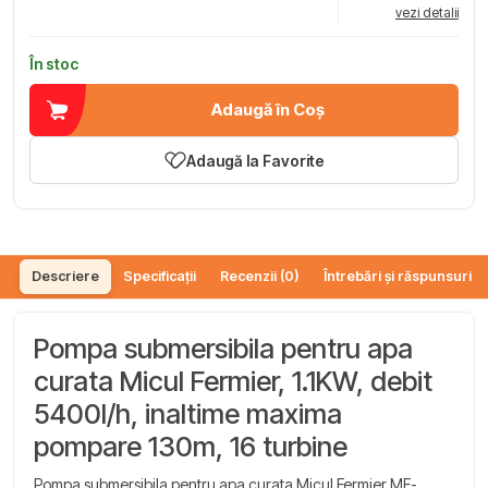
vezi detalii
În stoc
Adaugă în Coș
Adaugă la Favorite
Descriere
Specificații
Recenzii (0)
Întrebări și răspunsuri (
Pompa submersibila pentru apa
curata Micul Fermier, 1.1KW, debit
5400l/h, inaltime maxima
pompare 130m, 16 turbine
Pompa submersibila pentru apa curata Micul Fermier MF-