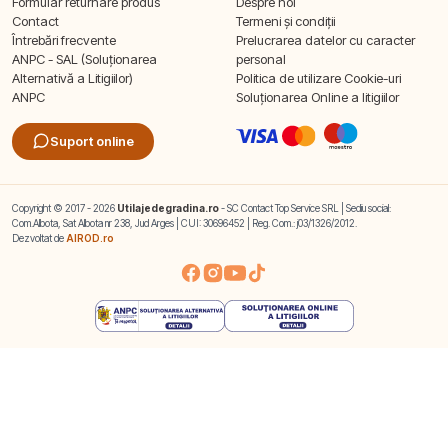
Formular returnare produs
Despre noi
Contact
Termeni și condiții
Întrebări frecvente
Prelucrarea datelor cu caracter
ANPC - SAL (Soluționarea
personal
Alternativă a Litigiilor)
Politica de utilizare Cookie-uri
ANPC
Soluționarea Online a litigiilor
Suport online
Copyright © 2017 - 2026
Utilajedegradina.ro
- SC Contact Top Service SRL | Sediu social:
Com.Albota, Sat Albota nr 238, Jud Arges | CUI: 30696452 | Reg. Com.: j03/1326/2012.
Dezvoltat de
AIROD.ro