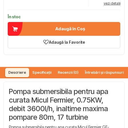
vezi detalii
În stoc
Adaugă în Coș
Adaugă la Favorite
Descriere
Specificații
Recenzii (0)
Întrebări și răspunsuri (
Pompa submersibila pentru apa
curata Micul Fermier, 0.75KW,
debit 3600l/h, inaltime maxima
pompare 80m, 17 turbine
Pompa submersibila pentru apa curata Micul Fermier GF-