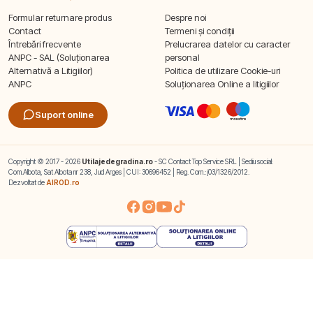
Formular returnare produs
Despre noi
Contact
Termeni și condiții
Întrebări frecvente
Prelucrarea datelor cu caracter
ANPC - SAL (Soluționarea
personal
Alternativă a Litigiilor)
Politica de utilizare Cookie-uri
ANPC
Soluționarea Online a litigiilor
Suport online
Copyright © 2017 - 2026
Utilajedegradina.ro
- SC Contact Top Service SRL | Sediu social:
Com.Albota, Sat Albota nr 238, Jud Arges | CUI: 30696452 | Reg. Com.: j03/1326/2012.
Dezvoltat de
AIROD.ro