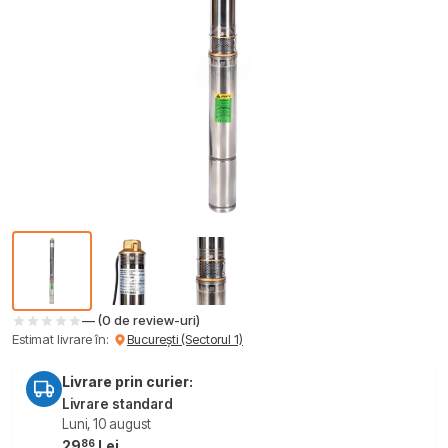
— (0 de review-uri)
Estimat livrare în:
București (Sectorul 1)
Livrare prin curier:
Livrare standard
Luni, 10 august
86
29
Lei