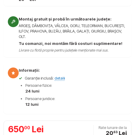
Montaj gratuit și probă în următoarele județe:
ARGEȘ, DÂMBOVIȚA, VÂLCEA, GORJ, TELEORMAN, BUCUREȘTI,
ILFOV, PRAHOVA, BUZĂU, BRĂILA, GALAȚI, GIURGIU, BRAȘOV,
OLT.
Tu comanzi, noi montăm fără costuri suplimentare!
Livrare cu flotă proprie pentru județele menționate mai sus.
Informații:
✓
Garanție inclusă:
detalii
Persoane fizice:
24 luni
Persoane juridice:
12 luni
650
Lei
00
Rate lunare de la
20
Lei
63