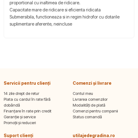
proportional cu inaltimea de ridicare.
Capacitate mare de ridicare si eficienta ridicata
Submersibila, functioneaza si in regim hidrofor cu dotarile
suplimentare aferente, neincluse
Servicii pentru clienți
Comenzi și livrare
14 zile drept de retur
Contul meu
Plata cu cardul în rate fără
Livrarea comenzilor
dobândă
Modalități de plată
Finanțare în rate prin credit
Comenzi pentru companii
Garanție și service
Status comandă
Promoții și reduceri
Suport clienți
utilajedegradina.ro