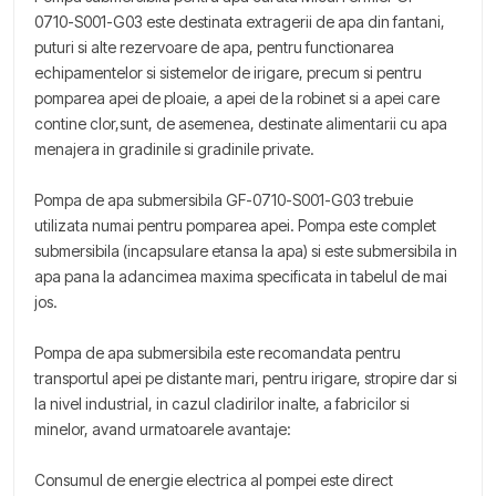
0710-S001-G03 este destinata extragerii de apa din fantani,
puturi si alte rezervoare de apa, pentru functionarea
echipamentelor si sistemelor de irigare, precum si pentru
pomparea apei de ploaie, a apei de la robinet si a apei care
contine clor,sunt, de asemenea, destinate alimentarii cu apa
menajera in gradinile si gradinile private.
Pompa de apa submersibila GF-0710-S001-G03 trebuie
utilizata numai pentru pomparea apei. Pompa este complet
submersibila (incapsulare etansa la apa) si este submersibila in
apa pana la adancimea maxima specificata in tabelul de mai
jos.
Pompa de apa submersibila este recomandata pentru
transportul apei pe distante mari, pentru irigare, stropire dar si
la nivel industrial, in cazul cladirilor inalte, a fabricilor si
minelor, avand urmatoarele avantaje:
Consumul de energie electrica al pompei este direct