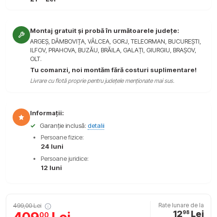
Montaj gratuit și probă în următoarele județe:
ARGEȘ, DÂMBOVIȚA, VÂLCEA, GORJ, TELEORMAN, BUCUREȘTI,
ILFOV, PRAHOVA, BUZĂU, BRĂILA, GALAȚI, GIURGIU, BRAȘOV,
OLT.
Tu comanzi, noi montăm fără costuri suplimentare!
Livrare cu flotă proprie pentru județele menționate mai sus.
Informații:
✓
Garanție inclusă:
detalii
Persoane fizice:
24 luni
Persoane juridice:
12 luni
499,00 Lei
Rate lunare de la
12
Lei
98
00