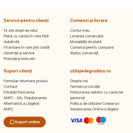
Servicii pentru clienți
Comenzi și livrare
14 zile drept de retur
Contul meu
Plata cu cardul în rate fără
Livrarea comenzilor
dobândă
Modalități de plată
Finanțare în rate prin credit
Comenzi pentru companii
Garanție și service
Status comandă
Promoții și reduceri
Suport clienți
utilajedegradina.ro
Formular returnare produs
Despre noi
Contact
Termeni și condiții
Întrebări frecvente
Prelucrarea datelor cu caracter
ANPC - SAL (Soluționarea
personal
Alternativă a Litigiilor)
Politica de utilizare Cookie-uri
ANPC
Soluționarea Online a litigiilor
Suport online