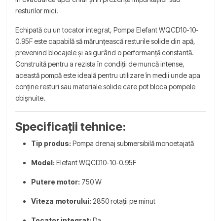
resturilor mici.
Echipată cu un tocator integrat, Pompa Elefant WQCD10-10-
0.95F este capabilă să mărunțească resturile solide din apă,
prevenind blocajele și asigurând o performanță constantă.
Construită pentru a rezista în condiții de muncă intense,
această pompă este ideală pentru utilizare în medii unde apa
conține resturi sau materiale solide care pot bloca pompele
obișnuite.
Specificații tehnice:
Tip produs:
Pompa drenaj submersibilă monoetajată
Model:
Elefant WQCD10-10-0.95F
Putere motor:
750 W
Viteza motorului:
2850 rotații pe minut
Tocator integrat:
Da