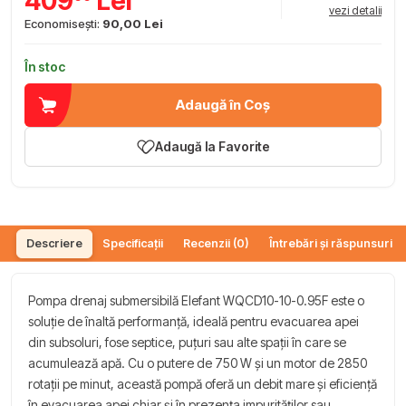
409
Lei
vezi detalii
Economisești:
90,00 Lei
În stoc
Adaugă în Coș
Adaugă la Favorite
Descriere
Specificații
Recenzii (0)
Întrebări și răspunsuri (
Pompa drenaj submersibilă Elefant WQCD10-10-0.95F este o
soluție de înaltă performanță, ideală pentru evacuarea apei
din subsoluri, fose septice, puțuri sau alte spații în care se
acumulează apă. Cu o putere de 750 W și un motor de 2850
rotații pe minut, această pompă oferă un debit mare și eficiență
în evacuarea apei chiar și în prezența impurităților sau