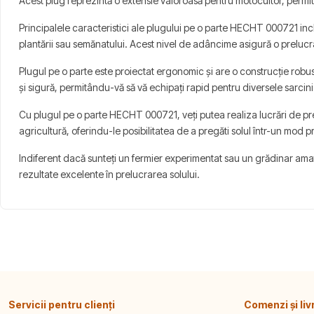
Acest plug reprezintă o extensie valoroasă pentru motocultor, permitân
Principalele caracteristici ale plugului pe o parte HECHT 000721 inc
plantării sau semănatului. Acest nivel de adâncime asigură o prelucrar
Plugul pe o parte este proiectat ergonomic și are o construcție robus
și sigură, permitându-vă să vă echipați rapid pentru diversele sarcini
Cu plugul pe o parte HECHT 000721, veți putea realiza lucrări de prel
agricultură, oferindu-le posibilitatea de a pregăti solul într-un mod pr
Indiferent dacă sunteți un fermier experimentat sau un grădinar amato
rezultate excelente în prelucrarea solului.
Servicii pentru clienți
Comenzi și liv