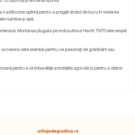
 cu ușurință și eficiență sporită.
la o adâncime optimă pentru a pregăti stratul de lucru în vederea
le nutritive și apă.
re intensivă. Montarea plugului pe motocultorul Hecht 7970 este simplă
 accesoriu este esențial pentru cei pasionați de grădinărit sau
oară pentru a vă îmbunătăți activitățile agricole și pentru a obține
utilajedegradina.ro