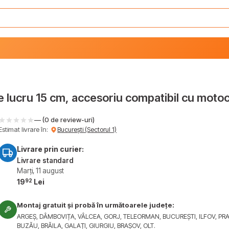
 lucru 15 cm, accesoriu compatibil cu moto
— (0 de review-uri)
Estimat livrare în:
București (Sectorul 1)
Livrare prin curier:
Livrare standard
Marți, 11 august
92
19
Lei
Montaj gratuit și probă în următoarele județe:
ARGEȘ, DÂMBOVIȚA, VÂLCEA, GORJ, TELEORMAN, BUCUREȘTI, ILFOV, PR
BUZĂU, BRĂILA, GALAȚI, GIURGIU, BRAȘOV, OLT.