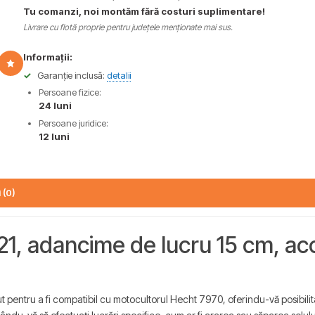
Tu comanzi, noi montăm fără costuri suplimentare!
Livrare cu flotă proprie pentru județele menționate mai sus.
Informații:
✓
Garanție inclusă:
detalii
Persoane fizice:
24 luni
Persoane juridice:
12 luni
 (0)
, adancime de lucru 15 cm, acc
ntru a fi compatibil cu motocultorul Hecht 7970, oferindu-vă posibilitatea