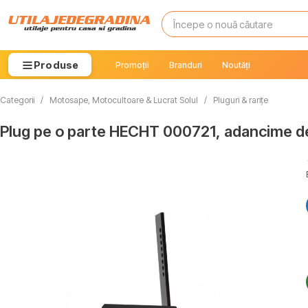
Produse
Promoții
Branduri
Noutăți
Categorii
/
Motosape, Motocultoare & Lucrat Solul
/
Pluguri & rarițe
Plug pe o parte HECHT 000721, adancime de