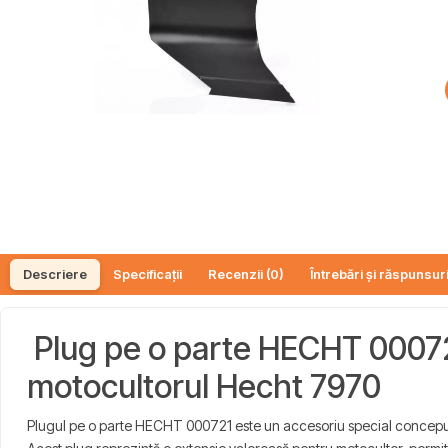
Descriere
Specificații
Recenzii (0)
Întrebări și răspunsuri
Plug pe o parte HECHT 000721
motocultorul Hecht 7970
Plugul pe o parte HECHT 000721 este un accesoriu special conceput pe