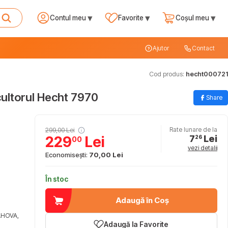
▾
▾
▾
Contul meu
Favorite
Coșul meu
Ajutor
Contact
Cod produs:
hecht000721
cultorul Hecht 7970
Share
299,00 Lei
Rate lunare de la
7
Lei
229
Lei
26
00
vezi detalii
Economisești:
70,00 Lei
În stoc
Adaugă în Coș
AHOVA,
Adaugă la Favorite