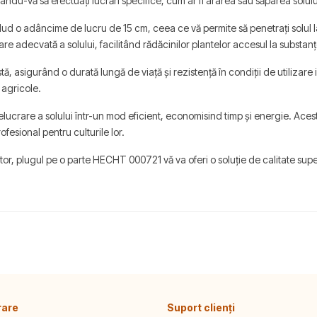
du-vă să efectuați lucrări specifice, cum ar fi ararea sau săparea solului,
lud o adâncime de lucru de 15 cm, ceea ce vă permite să penetrați solul 
e adecvată a solului, facilitând rădăcinilor plantelor accesul la substanțe
tă, asigurând o durată lungă de viață și rezistență în condiții de utiliza
 agricole.
ucrare a solului într-un mod eficient, economisind timp și energie. Acest
ofesional pentru culturile lor.
r, plugul pe o parte HECHT 000721 vă va oferi o soluție de calitate superi
rare
Suport clienți