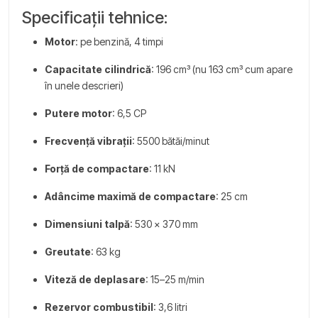
Specificații tehnice:
Motor
: pe benzină, 4 timpi
Capacitate cilindrică
: 196 cm³ (nu 163 cm³ cum apare
în unele descrieri)
Putere motor
: 6,5 CP
Frecvență vibrații
: 5500 bătăi/minut
Forță de compactare
: 11 kN
Adâncime maximă de compactare
: 25 cm
Dimensiuni talpă
: 530 x 370 mm
Greutate
: 63 kg
Viteză de deplasare
: 15–25 m/min
Rezervor combustibil
: 3,6 litri