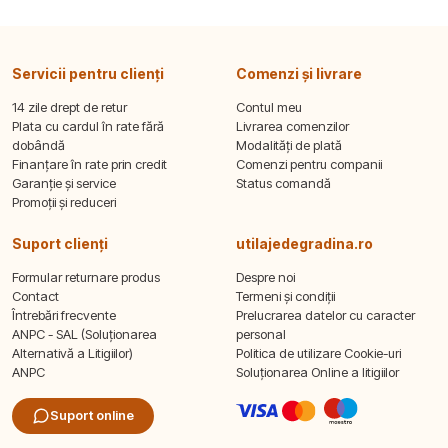
Servicii pentru clienți
Comenzi și livrare
14 zile drept de retur
Contul meu
Plata cu cardul în rate fără
Livrarea comenzilor
dobândă
Modalități de plată
Finanțare în rate prin credit
Comenzi pentru companii
Garanție și service
Status comandă
Promoții și reduceri
Suport clienți
utilajedegradina.ro
Formular returnare produs
Despre noi
Contact
Termeni și condiții
Întrebări frecvente
Prelucrarea datelor cu caracter
ANPC - SAL (Soluționarea
personal
Alternativă a Litigiilor)
Politica de utilizare Cookie-uri
ANPC
Soluționarea Online a litigiilor
Suport online