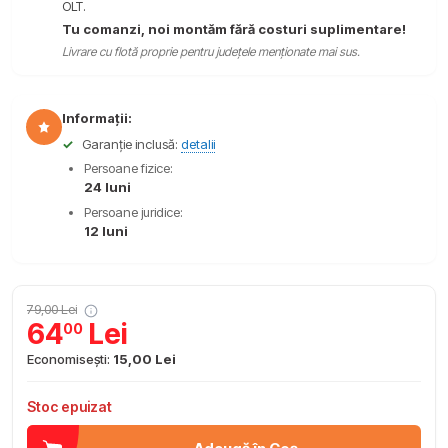
OLT.
Tu comanzi, noi montăm fără costuri suplimentare!
Livrare cu flotă proprie pentru județele menționate mai sus.
Informații:
✓
Garanție inclusă:
detalii
Persoane fizice:
24 luni
Persoane juridice:
12 luni
79,00 Lei
64
Lei
00
Economisești:
15,00 Lei
Stoc epuizat