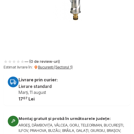
— (0 de review-uri)
Estimat livrare în:
București (Sectorul 1)
Livrare prin curier:
Livrare standard
Marți, 11 august
07
17
Lei
Montaj gratuit și probă în următoarele județe:
ARGEȘ, DÂMBOVIȚA, VÂLCEA, GORJ, TELEORMAN, BUCUREȘTI,
ILFOV, PRAHOVA, BUZĂU, BRĂILA, GALAȚI, GIURGIU, BRAȘOV,