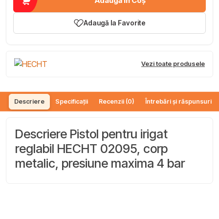
Adaugă în Coș
Adaugă la Favorite
Vezi toate produsele
Descriere
Specificații
Recenzii (0)
Întrebări și răspunsuri (
Descriere Pistol pentru irigat
reglabil HECHT 02095, corp
metalic, presiune maxima 4 bar