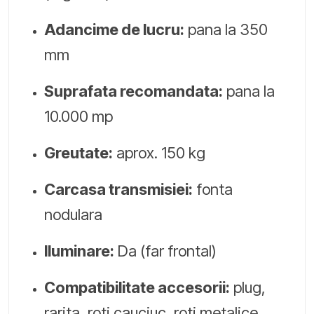
Adancime de lucru:
pana la 350
mm
Suprafata recomandata:
pana la
10.000 mp
Greutate:
aprox. 150 kg
Carcasa transmisiei:
fonta
nodulara
Iluminare:
Da (far frontal)
Compatibilitate accesorii:
plug,
rarita, roti cauciuc, roti metalice,