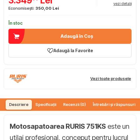
3.349
Lei
vezi detalii
Economisești:
350,00 Lei
În stoc
Adaugă în Coș
Adaugă la Favorite
Vezi toate produsele
Descriere
Specificații
Recenzii (0)
Întrebări și răspunsuri (
Motosapatoarea RURIS 751KS
este un
utilaj profesional, conceput pentru lucrul