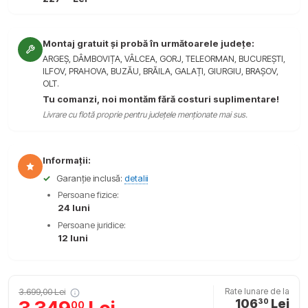
Montaj gratuit și probă în următoarele județe:
ARGEȘ, DÂMBOVIȚA, VÂLCEA, GORJ, TELEORMAN, BUCUREȘTI,
ILFOV, PRAHOVA, BUZĂU, BRĂILA, GALAȚI, GIURGIU, BRAȘOV,
OLT.
Tu comanzi, noi montăm fără costuri suplimentare!
Livrare cu flotă proprie pentru județele menționate mai sus.
Informații:
✓
Garanție inclusă:
detalii
Persoane fizice:
24 luni
Persoane juridice:
12 luni
3.699,00 Lei
Rate lunare de la
106
Lei
30
00