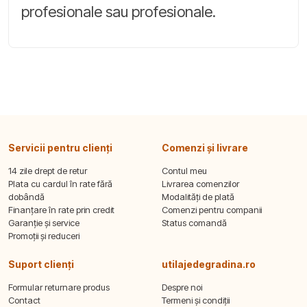
profesionale sau profesionale.
Servicii pentru clienți
Comenzi și livrare
14 zile drept de retur
Contul meu
Plata cu cardul în rate fără
Livrarea comenzilor
dobândă
Modalități de plată
Finanțare în rate prin credit
Comenzi pentru companii
Garanție și service
Status comandă
Promoții și reduceri
Suport clienți
utilajedegradina.ro
Formular returnare produs
Despre noi
Contact
Termeni și condiții