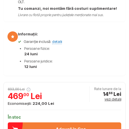
OLT.
Tu comanzi, noi montăm fără costuri suplimentare!
Livrare cu flotă proprie pentru județele menționate mai sus.
Informații:
✓
Garanție inclusă:
detalii
Persoane fizice:
24 luni
Persoane juridice:
12 luni
693,00 Lei
Rate lunare de la
14
Lei
469
Lei
88
00
vezi detalii
Economisești:
224,00 Lei
În stoc