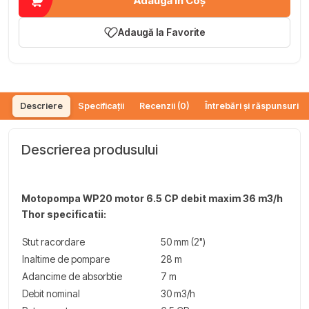
Adaugă în Coș
Adaugă la Favorite
Descriere
Specificații
Recenzii (0)
Întrebări și răspunsuri (
Descrierea produsului
Motopompa WP20 motor 6.5 CP debit maxim 36 m3/h
Thor specificatii:
Stut racordare
50 mm (2")
Inaltime de pompare
28 m
Adancime de absorbtie
7 m
Debit nominal
30 m3/h