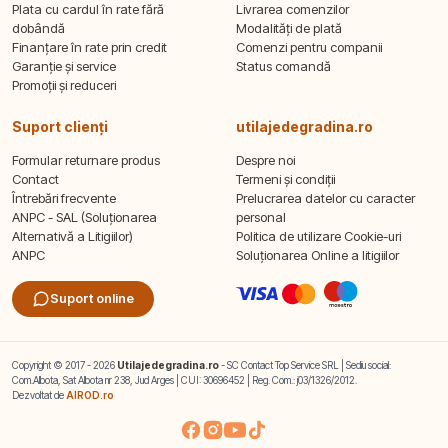
Plata cu cardul în rate fără
Livrarea comenzilor
dobândă
Modalități de plată
Finanțare în rate prin credit
Comenzi pentru companii
Garanție și service
Status comandă
Promoții și reduceri
Suport clienți
utilajedegradina.ro
Formular returnare produs
Despre noi
Contact
Termeni și condiții
Întrebări frecvente
Prelucrarea datelor cu caracter
ANPC - SAL (Soluționarea
personal
Alternativă a Litigiilor)
Politica de utilizare Cookie-uri
ANPC
Soluționarea Online a litigiilor
Suport online
Copyright © 2017 - 2026
Utilajedegradina.ro
- SC Contact Top Service SRL | Sediu social:
Com.Albota, Sat Albota nr 238, Jud Arges | CUI: 30696452 | Reg. Com.: j03/1326/2012.
Dezvoltat de
AIROD.ro