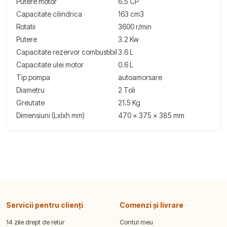
Putere motor
6.5 CP
Capacitate cilindrica
163 cm3
Rotatii
3600 r/min
Putere
3.2 Kw
Capacitate rezervor combustibil
3.6 L
Capacitate ulei motor
0.6 L
Tip pompa
autoamorsare
Diametru
2 Toli
Greutate
21.5 Kg
Dimensiuni (Lxlxh mm)
470 x 375 x 385 mm
Servicii pentru clienți
Comenzi și livrare
14 zile drept de retur
Contul meu