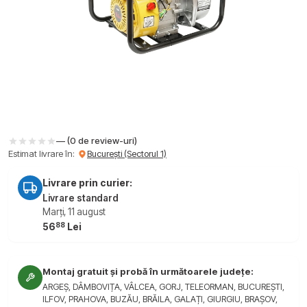
— (0 de review-uri)
Estimat livrare în:
București (Sectorul 1)
Livrare prin curier:
Livrare standard
Marți, 11 august
88
56
Lei
Montaj gratuit și probă în următoarele județe:
ARGEȘ, DÂMBOVIȚA, VÂLCEA, GORJ, TELEORMAN, BUCUREȘTI,
ILFOV, PRAHOVA, BUZĂU, BRĂILA, GALAȚI, GIURGIU, BRAȘOV,