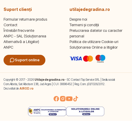
Suport clienți
utilajedegradina.ro
Formular returnare produs
Despre noi
Contact
Termeni și condiții
Întrebări frecvente
Prelucrarea datelor cu caracter
ANPC - SAL (Soluționarea
personal
Alternativă a Litigiilor)
Politica de utilizare Cookie-uri
ANPC
Soluționarea Online a litigiilor
Suport online
Copyright © 2017 - 2026
Utilajedegradina.ro
- SC Contact Top Service SRL | Sediu social:
Com.Albota, Sat Albota nr 238, Jud Arges | CUI: 30696452 | Reg. Com.: j03/1326/2012.
Dezvoltat de
AIROD.ro