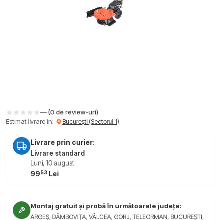
— (0 de review-uri)
Estimat livrare în:
București (Sectorul 1)
Livrare prin curier:
Livrare standard
Luni, 10 august
53
99
Lei
Montaj gratuit și probă în următoarele județe:
ARGEȘ, DÂMBOVIȚA, VÂLCEA, GORJ, TELEORMAN, BUCUREȘTI,