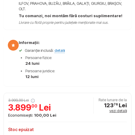
ILFOV, PRAHOVA, BUZĂU, BRĂILA, GALAȚI, GIURGIU, BRAȘOV,
OLT.
Tu comanzi, noi montăm fără costuri suplimentare!
Livrare cu flotă proprie pentru județele menționate mai sus.
Informații:
✓
Garanție inclusă:
detalii
Persoane fizice:
24 luni
Persoane juridice:
12 luni
3.999,00 Lei
Rate lunare de la
123
Lei
3.899
Lei
76
00
vezi detalii
Economisești:
100,00 Lei
Stoc epuizat