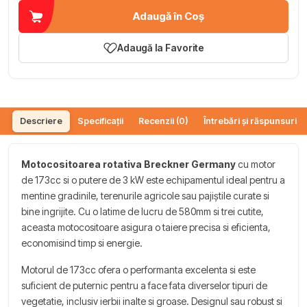
Adaugă în Coș
Adaugă la Favorite
Descriere
Specificații
Recenzii (0)
Întrebări și răspunsuri (
Motocositoarea rotativa Breckner Germany
cu motor
de 173cc si o putere de 3 kW este echipamentul ideal pentru a
mentine gradinile, terenurile agricole sau pajiștile curate si
bine ingrijite. Cu o latime de lucru de 580mm si trei cutite,
aceasta motocositoare asigura o taiere precisa si eficienta,
economisind timp si energie.
Motorul de 173cc ofera o performanta excelenta si este
suficient de puternic pentru a face fata diverselor tipuri de
vegetatie, inclusiv ierbii inalte si groase. Designul sau robust si