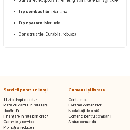
Utilizare:
Gospodarii, ferme, gradini, terenuri agricole
Tip combustibil:
Benzina
Tip operare:
Manuala
Constructie:
Durabila, robusta
Servicii pentru clienți
Comenzi și livrare
14 zile drept de retur
Contul meu
Plata cu cardul în rate fără
Livrarea comenzilor
dobândă
Modalități de plată
Finanțare în rate prin credit
Comenzi pentru companii
Garanție și service
Status comandă
Promoții și reduceri