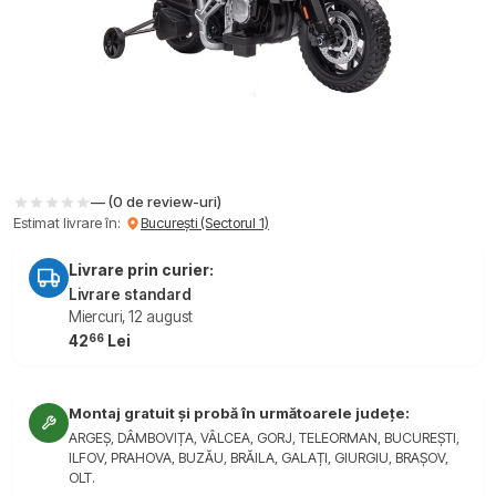
— (0 de review-uri)
Estimat livrare în:
București (Sectorul 1)
Livrare prin curier:
Livrare standard
Miercuri, 12 august
66
42
Lei
Montaj gratuit și probă în următoarele județe:
ARGEȘ, DÂMBOVIȚA, VÂLCEA, GORJ, TELEORMAN, BUCUREȘTI,
ILFOV, PRAHOVA, BUZĂU, BRĂILA, GALAȚI, GIURGIU, BRAȘOV,
OLT.