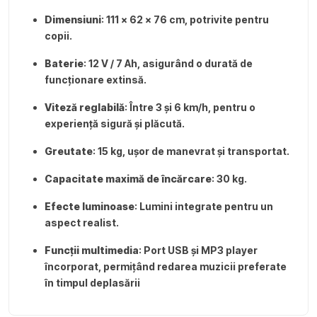
Dimensiuni
: 111 x 62 x 76 cm, potrivite pentru
copii.
Baterie
: 12 V / 7 Ah, asigurând o durată de
funcționare extinsă.
Viteză reglabilă
: Între 3 și 6 km/h, pentru o
experiență sigură și plăcută.
Greutate
: 15 kg, ușor de manevrat și transportat.
Capacitate maximă de încărcare
: 30 kg.
Efecte luminoase
: Lumini integrate pentru un
aspect realist.
Funcții multimedia
: Port USB și MP3 player
încorporat, permițând redarea muzicii preferate
în timpul deplasării