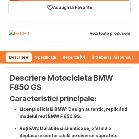
Adaugă la Favorite
Vezi toate produsele
Descriere
Specificații
Recenzii (0)
Întrebări și răspunsuri (
Descriere Motocicleta BMW
F850 GS
Caracteristici principale:
Licență oficială BMW
: Design autentic, replicând
modelul real BMW F 850 GS.
Roți EVA
: Durabile și silențioase, oferind o
deplasare confortabilă pe diverse suprafețe.