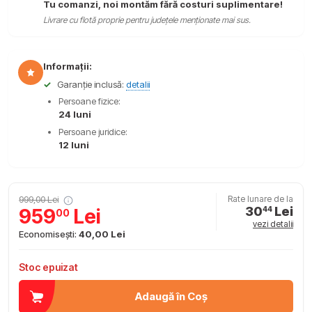
Tu comanzi, noi montăm fără costuri suplimentare!
Livrare cu flotă proprie pentru județele menționate mai sus.
Informații:
✓
Garanție inclusă:
detalii
Persoane fizice:
24 luni
Persoane juridice:
12 luni
999,00 Lei
Rate lunare de la
30
Lei
959
Lei
44
00
vezi detalii
Economisești:
40,00 Lei
Stoc epuizat
Adaugă în Coș