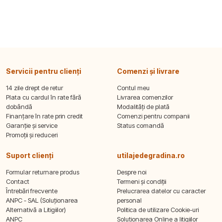
Servicii pentru clienți
Comenzi și livrare
14 zile drept de retur
Contul meu
Plata cu cardul în rate fără
Livrarea comenzilor
dobândă
Modalități de plată
Finanțare în rate prin credit
Comenzi pentru companii
Garanție și service
Status comandă
Promoții și reduceri
Suport clienți
utilajedegradina.ro
Formular returnare produs
Despre noi
Contact
Termeni și condiții
Întrebări frecvente
Prelucrarea datelor cu caracter
ANPC - SAL (Soluționarea
personal
Alternativă a Litigiilor)
Politica de utilizare Cookie-uri
ANPC
Soluționarea Online a litigiilor