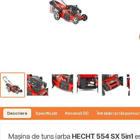
Descriere
Specificații
Recenzii (0)
Întrebări și răspunsuri
Mașina de tuns iarba
HECHT 554 SX 5in1
es