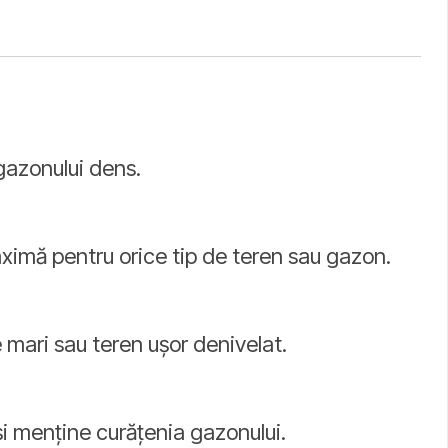
gazonului dens.
maximă pentru orice tip de teren sau gazon.
e mari sau teren ușor denivelat.
și menține curățenia gazonului.