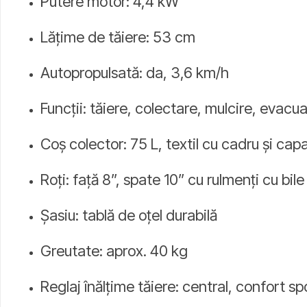
Putere motor: 4,4 kW
Lățime de tăiere: 53 cm
Autopropulsată: da, 3,6 km/h
Funcții: tăiere, colectare, mulcire, evacua
Coș colector: 75 L, textil cu cadru și cap
Roți: față 8”, spate 10” cu rulmenți cu bile
Șasiu: tablă de oțel durabilă
Greutate: aprox. 40 kg
Reglaj înălțime tăiere: central, confort sp