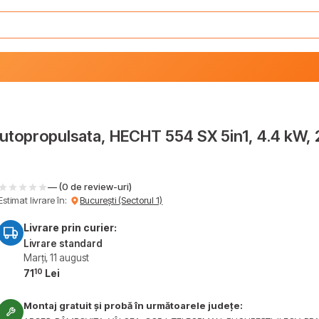
autopropulsata, HECHT 554 SX 5in1, 4.4 kW, 
— (0 de review-uri)
Estimat livrare în:
București (Sectorul 1)
Livrare prin curier:
Livrare standard
Marți, 11 august
10
71
Lei
Montaj gratuit și probă în următoarele județe: