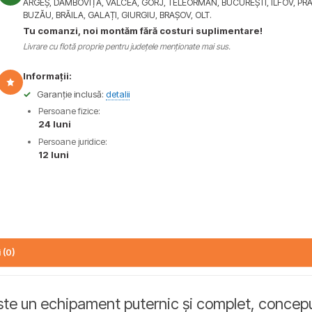
ARGEȘ, DÂMBOVIȚA, VÂLCEA, GORJ, TELEORMAN, BUCUREȘTI, ILFOV, PR
BUZĂU, BRĂILA, GALAȚI, GIURGIU, BRAȘOV, OLT.
Tu comanzi, noi montăm fără costuri suplimentare!
Livrare cu flotă proprie pentru județele menționate mai sus.
Informații:
✓
Garanție inclusă:
detalii
Persoane fizice:
24 luni
Persoane juridice:
12 luni
 (0)
te un echipament puternic și complet, conceput