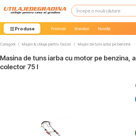
Produse
Promoții
Branduri
Noutăți
Categorii
/
Mașini & Utilaje pentru Gazon
/
Mașini de tuns iarba pe benzină
Masina de tuns iarba cu motor pe benzina, 
colector 75 l