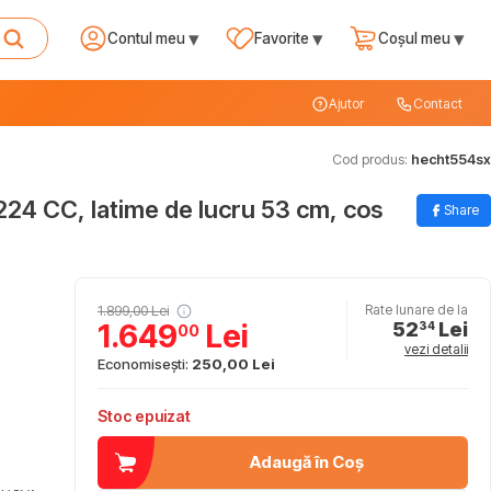
▾
▾
▾
Contul meu
Favorite
Coșul meu
Ajutor
Contact
Cod produs:
hecht554sx
224 CC, latime de lucru 53 cm, cos
Share
1.899,00 Lei
Rate lunare de la
52
Lei
1.649
Lei
34
00
vezi detalii
Economisești:
250,00 Lei
Stoc epuizat
Adaugă în Coș