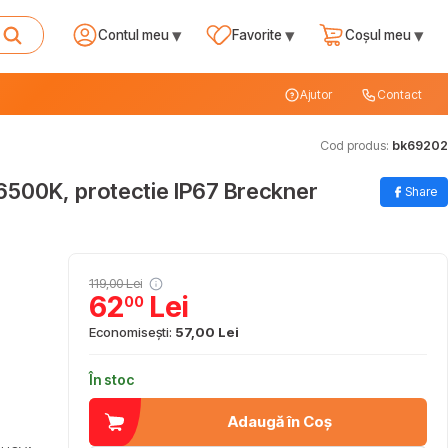
▾
▾
▾
Contul meu
Favorite
Coșul meu
Ajutor
Contact
Cod produs:
bk69202
6500K, protectie IP67 Breckner
Share
119,00 Lei
62
Lei
00
Economisești:
57,00 Lei
În stoc
Adaugă în Coș