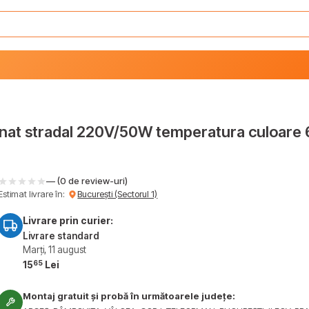
inat stradal 220V/50W temperatura culoare 
— (0 de review-uri)
Estimat livrare în:
București (Sectorul 1)
Livrare prin curier:
Livrare standard
Marți, 11 august
65
15
Lei
Montaj gratuit și probă în următoarele județe: