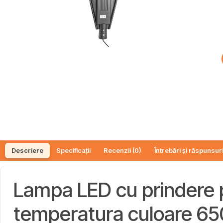
Descriere
Specificații
Recenzii (0)
Întrebări și răspunsuri
Lampa LED cu prindere p
temperatura culoare 65