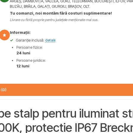
ARGEȘ, DÂMBOVIȚA, VÂLCEA, GORJ, TELEORMAN, BUCUREȘTI, ILFOV, PR
BUZĂU, BRĂILA, GALAȚI, GIURGIU, BRAȘOV, OLT.
Tu comanzi, noi montăm fără costuri suplimentare!
Livrare cu flotă proprie pentru județele menționate mai sus.
Informații:
✓
Garanție inclusă:
detalii
Persoane fizice:
24 luni
Persoane juridice:
12 luni
 (0)
e stalp pentru iluminat 
00K, protectie IP67 Brec