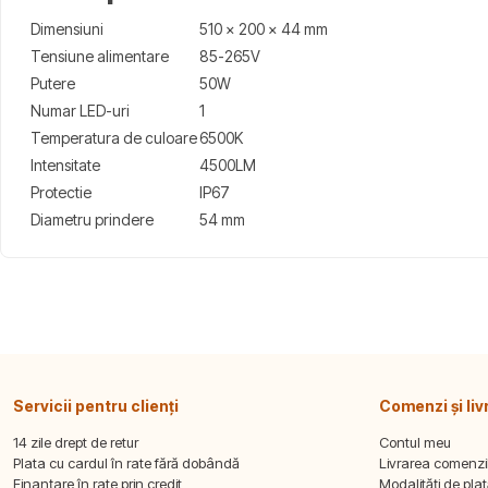
Dimensiuni
510 x 200 x 44 mm
Tensiune alimentare
85-265V
Putere
50W
Numar LED-uri
1
Temperatura de culoare
6500K
Intensitate
4500LM
Protectie
IP67
Diametru prindere
54 mm
Servicii pentru clienți
Comenzi și liv
14 zile drept de retur
Contul meu
Plata cu cardul în rate fără dobândă
Livrarea comenzi
Finanțare în rate prin credit
Modalități de pla