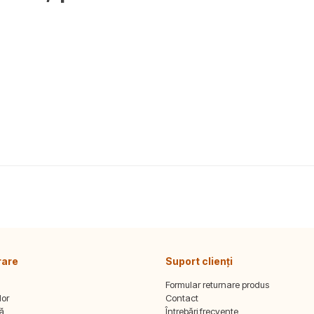
rare
Suport clienți
Formular returnare produs
lor
Contact
tă
Întrebări frecvente