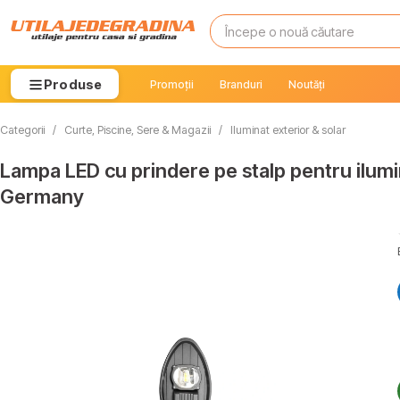
Produse
Promoții
Branduri
Noutăți
Categorii
/
Curte, Piscine, Sere & Magazii
/
Iluminat exterior & solar
Lampa LED cu prindere pe stalp pentru ilum
Germany