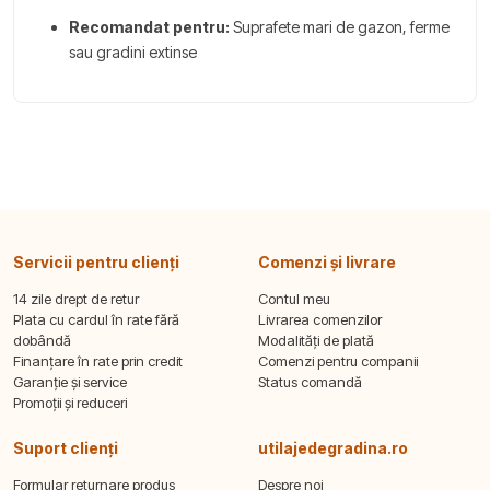
Recomandat pentru:
Suprafete mari de gazon, ferme
sau gradini extinse
Servicii pentru clienți
Comenzi și livrare
14 zile drept de retur
Contul meu
Plata cu cardul în rate fără
Livrarea comenzilor
dobândă
Modalități de plată
Finanțare în rate prin credit
Comenzi pentru companii
Garanție și service
Status comandă
Promoții și reduceri
Suport clienți
utilajedegradina.ro
Formular returnare produs
Despre noi