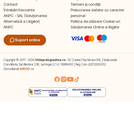
Contact
Termeni și condiții
Întrebări frecvente
Prelucrarea datelor cu caracter
ANPC - SAL (Soluționarea
personal
Alternativă a Litigiilor)
Politica de utilizare Cookie-uri
ANPC
Soluționarea Online a litigiilor
Suport online
Copyright © 2017 - 2026
Utilajedegradina.ro
- SC Contact Top Service SRL | Sediu social:
Com.Albota, Sat Albota nr 238, Jud Arges | CUI: 30696452 | Reg. Com.: j03/1326/2012.
Dezvoltat de
AIROD.ro