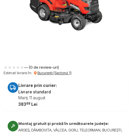
— (0 de review-uri)
Estimat livrare în:
București (Sectorul 1)
Livrare prin curier:
Livrare standard
Marți, 11 august
88
383
Lei
Montaj gratuit și probă în următoarele județe:
ARGEȘ, DÂMBOVIȚA, VÂLCEA, GORJ, TELEORMAN, BUCUREȘTI,