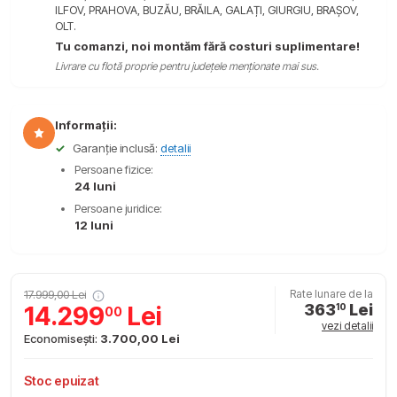
ILFOV, PRAHOVA, BUZĂU, BRĂILA, GALAȚI, GIURGIU, BRAȘOV,
OLT.
Tu comanzi, noi montăm fără costuri suplimentare!
Livrare cu flotă proprie pentru județele menționate mai sus.
Informații:
✓
Garanție inclusă:
detalii
Persoane fizice:
24 luni
Persoane juridice:
12 luni
17.999,00 Lei
Rate lunare de la
363
Lei
14.299
Lei
10
00
vezi detalii
Economisești:
3.700,00 Lei
Stoc epuizat