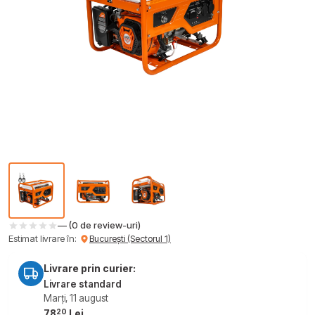
— (0 de review-uri)
Estimat livrare în:
București (Sectorul 1)
Livrare prin curier:
Livrare standard
Marți, 11 august
20
78
Lei