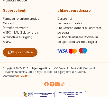
Promoții și reduceri
Suport clienți
utilajedegradina.ro
Formular returnare produs
Despre noi
Contact
Termeni și condiții
Întrebări frecvente
Prelucrarea datelor cu caracter
ANPC - SAL (Soluționarea
personal
Alternativă a Litigiilor)
Politica de utilizare Cookie-uri
ANPC
Soluționarea Online a litigiilor
Suport online
Copyright © 2017 - 2026
Utilajedegradina.ro
- SC Contact Top Service SRL | Sediu social:
Com.Albota, Sat Albota nr 238, Jud Arges | CUI: 30696452 | Reg. Com.: j03/1326/2012.
Dezvoltat de
AIROD.ro