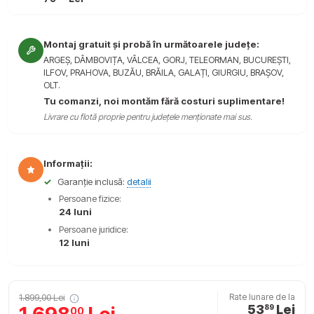
Montaj gratuit și probă în următoarele județe:
ARGEȘ, DÂMBOVIȚA, VÂLCEA, GORJ, TELEORMAN, BUCUREȘTI,
ILFOV, PRAHOVA, BUZĂU, BRĂILA, GALAȚI, GIURGIU, BRAȘOV,
OLT.
Tu comanzi, noi montăm fără costuri suplimentare!
Livrare cu flotă proprie pentru județele menționate mai sus.
Informații:
✓
Garanție inclusă:
detalii
Persoane fizice:
24 luni
Persoane juridice:
12 luni
1.899,00 Lei
Rate lunare de la
53
Lei
89
00