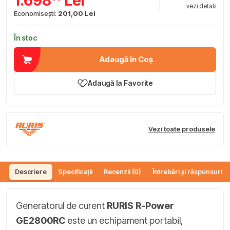
1.698
Lei
vezi detalii
Economisești:
201,00 Lei
În stoc
Adaugă în Coș
Adaugă la Favorite
Vezi toate produsele
Descriere
Specificații
Recenzii (0)
Întrebări și răspunsuri (
Generatorul de curent
RURIS R-Power
GE2800RC
este un echipament portabil,