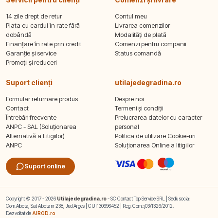
14 zile drept de retur
Contul meu
Plata cu cardul în rate fără
Livrarea comenzilor
dobândă
Modalități de plată
Finanțare în rate prin credit
Comenzi pentru companii
Garanție și service
Status comandă
Promoții și reduceri
Suport clienți
utilajedegradina.ro
Formular returnare produs
Despre noi
Contact
Termeni și condiții
Întrebări frecvente
Prelucrarea datelor cu caracter
ANPC - SAL (Soluționarea
personal
Alternativă a Litigiilor)
Politica de utilizare Cookie-uri
ANPC
Soluționarea Online a litigiilor
Suport online
Copyright © 2017 - 2026
Utilajedegradina.ro
- SC Contact Top Service SRL | Sediu social:
Com.Albota, Sat Albota nr 238, Jud Arges | CUI: 30696452 | Reg. Com.: j03/1326/2012.
Dezvoltat de
AIROD.ro