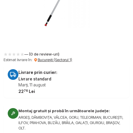
— (0 de review-uri)
Estimat livrare în:
București (Sectorul 1)
Livrare prin curier:
Livrare standard
Marți, 11 august
76
22
Lei
Montaj gratuit și probă în următoarele județe:
ARGEȘ, DÂMBOVIȚA, VÂLCEA, GORJ, TELEORMAN, BUCUREȘTI,
ILFOV, PRAHOVA, BUZĂU, BRĂILA, GALAȚI, GIURGIU, BRAȘOV,
OLT.