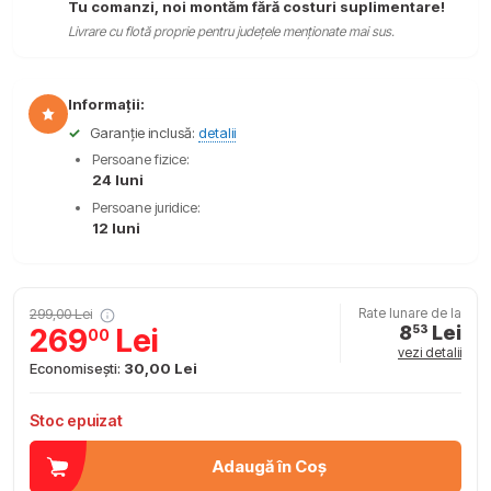
Tu comanzi, noi montăm fără costuri suplimentare!
Livrare cu flotă proprie pentru județele menționate mai sus.
Informații:
✓
Garanție inclusă:
detalii
Persoane fizice:
24 luni
Persoane juridice:
12 luni
299,00 Lei
Rate lunare de la
8
Lei
269
Lei
53
00
vezi detalii
Economisești:
30,00 Lei
Stoc epuizat
Adaugă în Coș