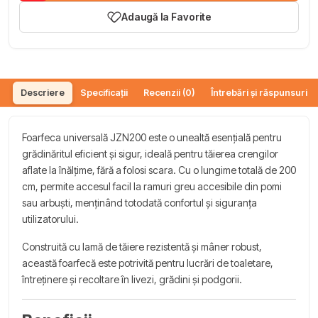
Adaugă la Favorite
Descriere
Specificații
Recenzii (0)
Întrebări și răspunsuri (
Foarfeca universală JZN200 este o unealtă esențială pentru
grădinăritul eficient și sigur, ideală pentru tăierea crengilor
aflate la înălțime, fără a folosi scara. Cu o lungime totală de 200
cm, permite accesul facil la ramuri greu accesibile din pomi
sau arbuști, menținând totodată confortul și siguranța
utilizatorului.
Construită cu lamă de tăiere rezistentă și mâner robust,
această foarfecă este potrivită pentru lucrări de toaletare,
întreținere și recoltare în livezi, grădini și podgorii.