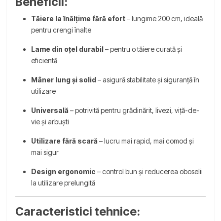
Beneficii:
Tăiere la înălțime fără efort
– lungime 200 cm, ideală
pentru crengi înalte
Lame din oțel durabil
– pentru o tăiere curată și
eficientă
Mâner lung și solid
– asigură stabilitate și siguranță în
utilizare
Universală
– potrivită pentru grădinărit, livezi, viță-de-
vie și arbuști
Utilizare fără scară
– lucru mai rapid, mai comod și
mai sigur
Design ergonomic
– control bun și reducerea oboselii
la utilizare prelungită
Caracteristici tehnice: