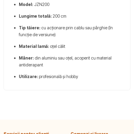
Model:
JZN200
Lungime totală:
200 cm
Tip tăiere:
cu acționare prin cablu sau pârghie (în
funcție de versiune)
Material lamă:
oțel călit
Mâner:
din aluminiu sau oțel, acoperit cu material
antiderapant
Utilizare:
profesională și hobby
Servicii pentru clienți
Comenzi și livrare