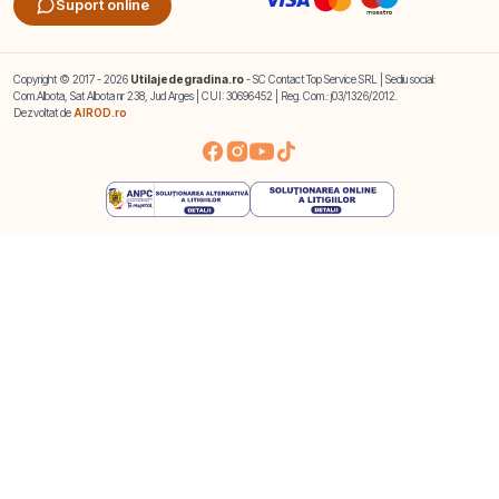
Suport online
Copyright © 2017 - 2026
Utilajedegradina.ro
- SC Contact Top Service SRL | Sediu social:
Com.Albota, Sat Albota nr 238, Jud Arges | CUI: 30696452 | Reg. Com.: j03/1326/2012.
Dezvoltat de
AIROD.ro