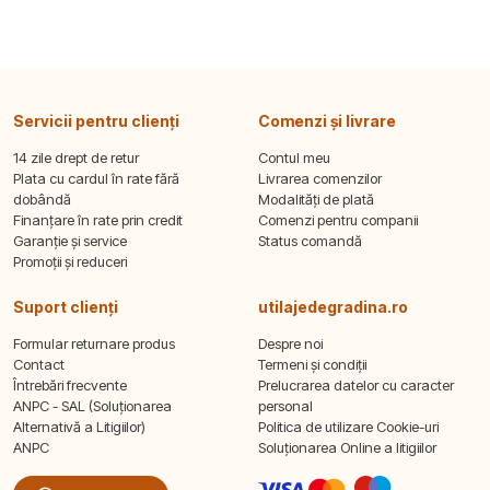
Servicii pentru clienți
Comenzi și livrare
14 zile drept de retur
Contul meu
Plata cu cardul în rate fără
Livrarea comenzilor
dobândă
Modalități de plată
Finanțare în rate prin credit
Comenzi pentru companii
Garanție și service
Status comandă
Promoții și reduceri
Suport clienți
utilajedegradina.ro
Formular returnare produs
Despre noi
Contact
Termeni și condiții
Întrebări frecvente
Prelucrarea datelor cu caracter
ANPC - SAL (Soluționarea
personal
Alternativă a Litigiilor)
Politica de utilizare Cookie-uri
ANPC
Soluționarea Online a litigiilor