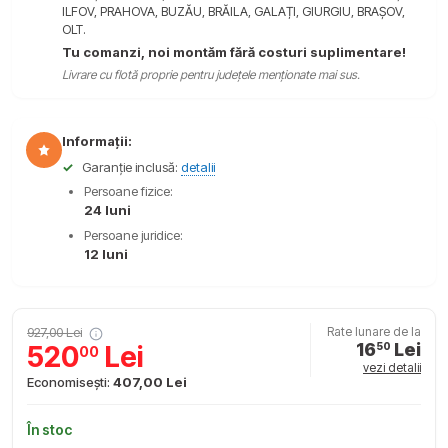
ILFOV, PRAHOVA, BUZĂU, BRĂILA, GALAȚI, GIURGIU, BRAȘOV,
OLT.
Tu comanzi, noi montăm fără costuri suplimentare!
Livrare cu flotă proprie pentru județele menționate mai sus.
Informații:
✓
Garanție inclusă:
detalii
Persoane fizice:
24 luni
Persoane juridice:
12 luni
927,00 Lei
Rate lunare de la
16
Lei
520
Lei
50
00
vezi detalii
Economisești:
407,00 Lei
În stoc