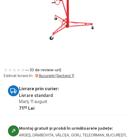
— (0 de review-uri)
Estimat livrare în:
București (Sectorul 1)
Livrare prin curier:
Livrare standard
Marți, 11 august
10
71
Lei
Montaj gratuit și probă în următoarele județe:
ARGEȘ, DÂMBOVIȚA, VÂLCEA, GORJ, TELEORMAN, BUCUREȘTI,