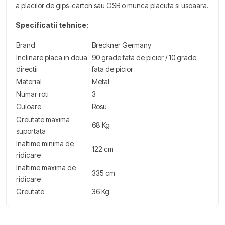
a placilor de gips-carton sau OSB o munca placuta si usoaara.
Specificatii tehnice:
Brand
Breckner Germany
Inclinare placa in doua
90 grade fata de picior / 10 grade
directii
fata de picior
Material
Metal
Numar roti
3
Culoare
Rosu
Greutate maxima
68 Kg
suportata
Inaltime minima de
122 cm
ridicare
Inaltime maxima de
335 cm
ridicare
Greutate
36 Kg