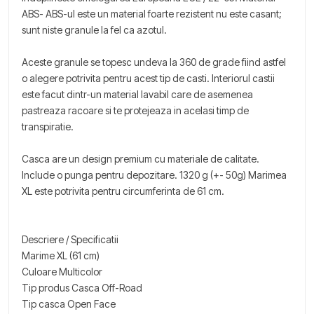
ABS- ABS-ul este un material foarte rezistent nu este casant;
sunt niste granule la fel ca azotul.
Aceste granule se topesc undeva la 360 de grade fiind astfel
o alegere potrivita pentru acest tip de casti. Interiorul castii
este facut dintr-un material lavabil care de asemenea
pastreaza racoare si te protejeaza in acelasi timp de
transpiratie.
Casca are un design premium cu materiale de calitate.
Include o punga pentru depozitare. 1320 g (+- 50g) Marimea
XL este potrivita pentru circumferinta de 61 cm.
Descriere / Specificatii
Marime XL (61 cm)
Culoare Multicolor
Tip produs Casca Off-Road
Tip casca Open Face