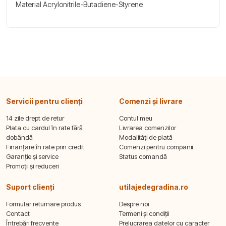
Material Acrylonitrile-Butadiene-Styrene
Servicii pentru clienți
Comenzi și livrare
14 zile drept de retur
Contul meu
Plata cu cardul în rate fără
Livrarea comenzilor
dobândă
Modalități de plată
Finanțare în rate prin credit
Comenzi pentru companii
Garanție și service
Status comandă
Promoții și reduceri
Suport clienți
utilajedegradina.ro
Formular returnare produs
Despre noi
Contact
Termeni și condiții
Întrebări frecvente
Prelucrarea datelor cu caracter