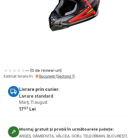
— (0 de review-uri)
Estimat livrare în:
București (Sectorul 1)
Livrare prin curier:
Livrare standard
Marți, 11 august
07
17
Lei
Montaj gratuit și probă în următoarele județe:
ARGEȘ, DÂMBOVIȚA, VÂLCEA, GORJ, TELEORMAN, BUCUREȘTI,