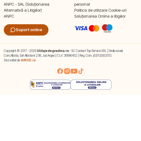
ANPC - SAL (Soluționarea
personal
Alternativă a Litigiilor)
Politica de utilizare Cookie-uri
ANPC
Soluționarea Online a litigiilor
Suport online
Copyright © 2017 - 2026
Utilajedegradina.ro
- SC Contact Top Service SRL | Sediu social:
Com.Albota, Sat Albota nr 238, Jud Arges | CUI: 30696452 | Reg. Com.: j03/1326/2012.
Dezvoltat de
AIROD.ro