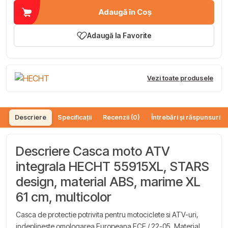
Adaugă în Coș
Adaugă la Favorite
Vezi toate produsele
Descriere
Specificații
Recenzii (0)
Întrebări și răspunsuri (
Descriere Casca moto ATV
integrala HECHT 55915XL, STARS
design, material ABS, marime XL
61 cm, multicolor
Casca de protectie potrivita pentru motociclete si ATV-uri,
indeplineste omologarea Europeana ECE / 22-05. Material