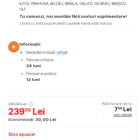
ILFOV, PRAHOVA, BUZĂU, BRĂILA, GALAȚI, GIURGIU, BRAȘOV,
OLT.
Tu comanzi, noi montăm fără costuri suplimentare!
Livrare cu flotă proprie pentru județele menționate mai sus.
Informații:
✓
Garanție inclusă:
detalii
Persoane fizice:
24 luni
Persoane juridice:
12 luni
269,00 Lei
Rate lunare de la
7
Lei
239
Lei
58
00
vezi detalii
Economisești:
30,00 Lei
Stoc epuizat