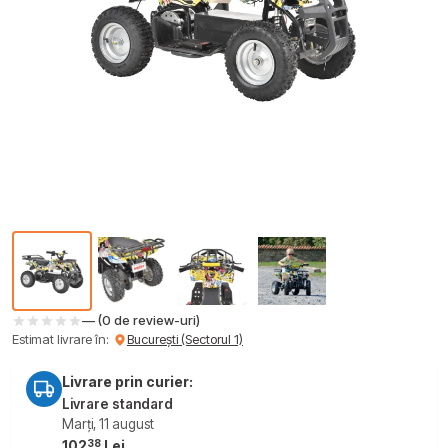
— (0 de review-uri)
Estimat livrare în:
București (Sectorul 1)
Livrare prin curier:
Livrare standard
Marți, 11 august
38
102
Lei