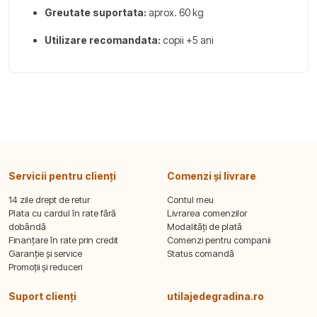
Greutate suportata:
aprox. 60 kg
Utilizare recomandata:
copii +5 ani
Servicii pentru clienți
Comenzi și livrare
14 zile drept de retur
Contul meu
Plata cu cardul în rate fără
Livrarea comenzilor
dobândă
Modalități de plată
Finanțare în rate prin credit
Comenzi pentru companii
Garanție și service
Status comandă
Promoții și reduceri
Suport clienți
utilajedegradina.ro