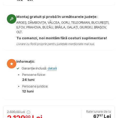
Montaj gratuit și probă în următoarele județe:
ARGEȘ, DÂMBOVIȚA, VÂLCEA, GORJ, TELEORMAN, BUCUREȘTI,
ILFOV, PRAHOVA, BUZĂU, BRĂILA, GALAȚI, GIURGIU, BRAȘOV,
OLT.
Tu comanzi, noi montăm fără costuri suplimentare!
Livrare cu flotă proprie pentru județele menționate mai sus.
Informații:
✓
Garanție inclusă:
detalii
Persoane fizice:
24 luni
Persoane juridice:
12 luni
2.599,00 Lei
Rate lunare de la
67
Lei
57
00