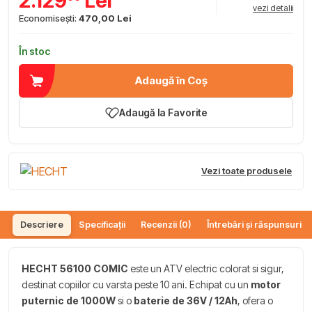
2.129
Lei
vezi detalii
Economisești:
470,00 Lei
În stoc
Adaugă în Coș
Adaugă la Favorite
Vezi toate produsele
Descriere
Specificații
Recenzii (0)
Întrebări și răspunsuri (
HECHT 56100 COMIC
este un ATV electric colorat si sigur,
destinat copiilor cu varsta peste 10 ani. Echipat cu un
motor
puternic de 1000W
si o
baterie de 36V / 12Ah
, ofera o