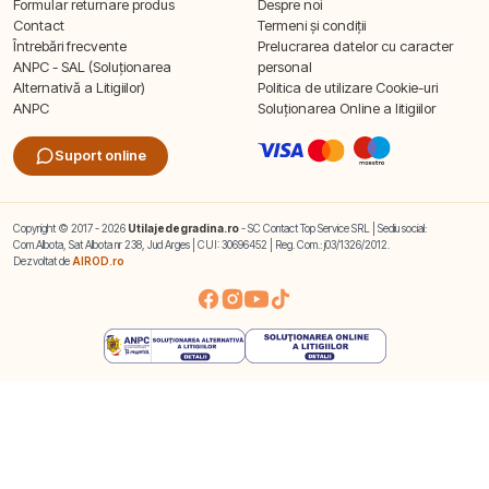
Formular returnare produs
Despre noi
Contact
Termeni și condiții
Întrebări frecvente
Prelucrarea datelor cu caracter
ANPC - SAL (Soluționarea
personal
Alternativă a Litigiilor)
Politica de utilizare Cookie-uri
ANPC
Soluționarea Online a litigiilor
Suport online
Copyright © 2017 - 2026
Utilajedegradina.ro
- SC Contact Top Service SRL | Sediu social:
Com.Albota, Sat Albota nr 238, Jud Arges | CUI: 30696452 | Reg. Com.: j03/1326/2012.
Dezvoltat de
AIROD.ro