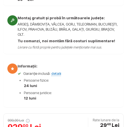
Montaj gratuit și probă în următoarele județe:
ARGEȘ, DÂMBOVIȚA, VÂLCEA, GORJ, TELEORMAN, BUCUREȘTI,
ILFOV, PRAHOVA, BUZĂU, BRĂILA, GALAȚI, GIURGIU, BRAȘOV,
OLT.
Tu comanzi, noi montăm fără costuri suplimentare!
Livrare cu flotă proprie pentru județele menționate mai sus.
Informații:
✓
Garanție inclusă:
detalii
Persoane fizice:
24 luni
Persoane juridice:
12 luni
999,00 Lei
Rate lunare de la
29
Lei
48
00