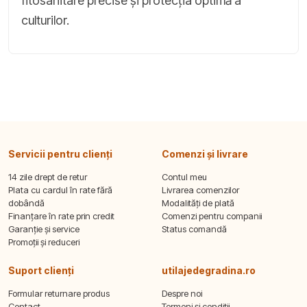
fitosanitare precise și protecția optimă a
culturilor.
Servicii pentru clienți
Comenzi și livrare
14 zile drept de retur
Contul meu
Plata cu cardul în rate fără
Livrarea comenzilor
dobândă
Modalități de plată
Finanțare în rate prin credit
Comenzi pentru companii
Garanție și service
Status comandă
Promoții și reduceri
Suport clienți
utilajedegradina.ro
Formular returnare produs
Despre noi
Contact
Termeni și condiții