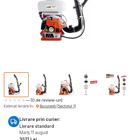
— (0 de review-uri)
Estimat livrare în:
București (Sectorul 1)
Livrare prin curier:
Livrare standard
Marți, 11 august
55
35
Lei