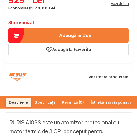
929
Lei
vezi detalii
Economisești:
70,00 Lei
Stoc epuizat
Adaugă în Coș
Adaugă la Favorite
Vezi toate produsele
Descriere
Specificații
Recenzii (0)
Întrebări și răspunsuri (
RURIS A109S este un atomizor profesional cu
motor termic de 3 CP, conceput pentru