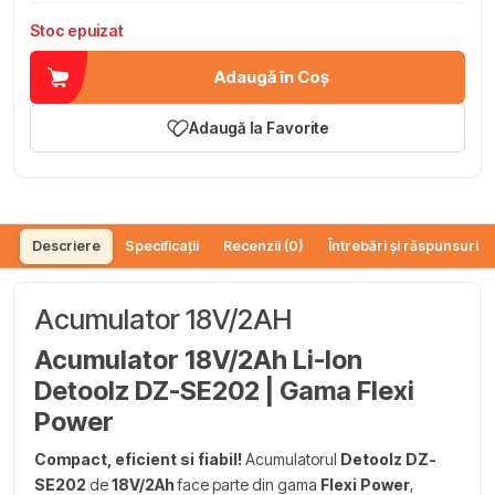
Stoc epuizat
Adaugă în Coș
Adaugă la Favorite
Descriere
Specificații
Recenzii (0)
Întrebări și răspunsuri (
Acumulator 18V/2AH
Acumulator 18V/2Ah Li-Ion
Detoolz DZ-SE202 | Gama Flexi
Power
Compact, eficient si fiabil!
Acumulatorul
Detoolz DZ-
SE202
de
18V/2Ah
face parte din gama
Flexi Power
,