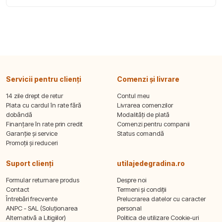
Servicii pentru clienți
Comenzi și livrare
14 zile drept de retur
Contul meu
Plata cu cardul în rate fără
Livrarea comenzilor
dobândă
Modalități de plată
Finanțare în rate prin credit
Comenzi pentru companii
Garanție și service
Status comandă
Promoții și reduceri
Suport clienți
utilajedegradina.ro
Formular returnare produs
Despre noi
Contact
Termeni și condiții
Întrebări frecvente
Prelucrarea datelor cu caracter
ANPC - SAL (Soluționarea
personal
Alternativă a Litigiilor)
Politica de utilizare Cookie-uri