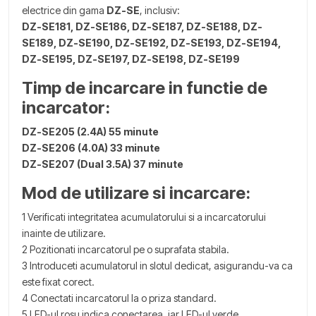
electrice din gama
DZ-SE
, inclusiv:
DZ-SE181, DZ-SE186, DZ-SE187, DZ-SE188, DZ-
SE189, DZ-SE190, DZ-SE192, DZ-SE193, DZ-SE194,
DZ-SE195, DZ-SE197, DZ-SE198, DZ-SE199
Timp de incarcare in functie de
incarcator:
DZ-SE205 (2.4A)
55 minute
DZ-SE206 (4.0A)
33 minute
DZ-SE207 (Dual 3.5A)
37 minute
Mod de utilizare si incarcare:
1 Verificati integritatea acumulatorului si a incarcatorului
inainte de utilizare.
2 Pozitionati incarcatorul pe o suprafata stabila.
3 Introduceti acumulatorul in slotul dedicat, asigurandu-va ca
este fixat corect.
4 Conectati incarcatorul la o priza standard.
5 LED-ul rosu indica conectarea, iar LED-ul verde