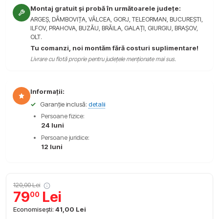
Montaj gratuit și probă în următoarele județe:
ARGEȘ, DÂMBOVIȚA, VÂLCEA, GORJ, TELEORMAN, BUCUREȘTI,
ILFOV, PRAHOVA, BUZĂU, BRĂILA, GALAȚI, GIURGIU, BRAȘOV,
OLT.
Tu comanzi, noi montăm fără costuri suplimentare!
Livrare cu flotă proprie pentru județele menționate mai sus.
Informații:
✓
Garanție inclusă:
detalii
Persoane fizice:
24 luni
Persoane juridice:
12 luni
120,00 Lei
79
Lei
00
Economisești:
41,00 Lei