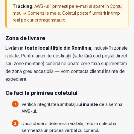
Tracking:
AWB-ul îl primești pe e-mail și apare în
Contul
meu → Comenzile mele
. Coletul poate fi urmărit în timp
real pe
curierdragonstar.ro
.
Zona de livrare
Livrăm în
toate localitățile din România
, inclusiv în zonele
izolate. Pentru anumite destinații (sate fără cod poștal direct
sau zone montane) curierul ne poate cere taxă suplimentară
de zonă greu accesibilă — vom contacta clientul înainte de
expediere.
Ce faci la primirea coletului
Verifică integritatea ambalajului
înainte
de a semna
AWB-ul.
Dacă observi deteriorări vizibile, refuză coletul și
semnează un proces verbal cu curierul.