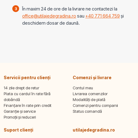
În maxim 24 de ore de la livrare ne contactezi la
office@utilajedegradina.ro
sau
+40 771 664 759
și
deschidem dosar de daună.
Servicii pentru clienți
Comenzi și livrare
14 zile drept de retur
Contul meu
Plata cu cardul în rate fără
Livrarea comenzilor
dobândă
Modalități de plată
Finanțare în rate prin credit
Comenzi pentru companii
Garanție și service
Status comandă
Promoții și reduceri
Suport clienți
utilajedegradina.ro